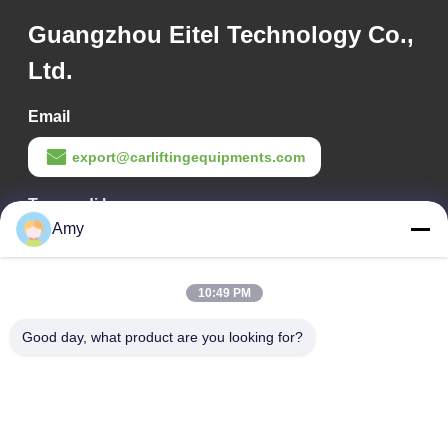
Guangzhou Eitel Technology Co.,
Ltd.
Email
export@carliftingequipments.com
Tempo di lavoro
Amy
09:00-18:00
Il nostro indirizzo
10:49 PM
Indirizzo Azienda
Good day, what product are you looking for?
Strada nazionale 106, distretto di Huadu, città di Guangzhou
Indirizzo della fabbrica
Strada nazionale 106, distretto di Huadu, città di Guangzhou