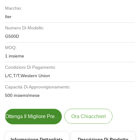
Marchio:
Iter
Numero Di Modello:
G500D
MOQ:
1 insieme
Condizioni Di Pagamento:
L/C,T/T,Western Union
Capacità Di Approvvigionamento:
500 insiemi/mese
Ottenga Il Migliore Prezzo
Ora Chiacchieri
Informazione Dettagliata
Descrizione Di Prodotto