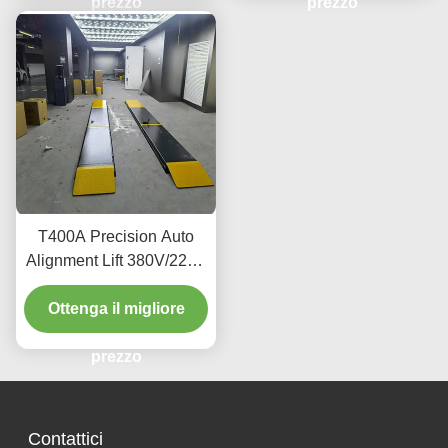
prezzo
prezzo
T400A Precision Auto
Alignment Lift 380V/220V
con design a basso
Ottenga il migliore
profilo
prezzo
Contattici