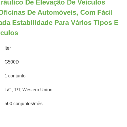
ráulico De Elevação De Veículos
Oficinas De Automóveis, Com Fácil
vada Estabilidade Para Vários Tipos E
culos
Iter
G500D
1 conjunto
L/C, T/T, Western Union
500 conjuntos/mês