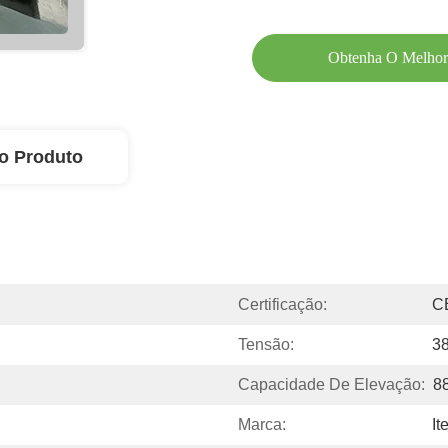
Obtenha O Melhor
o Produto
Certificação:
C
Tensão:
3
Capacidade De Elevação:
8
Marca:
It