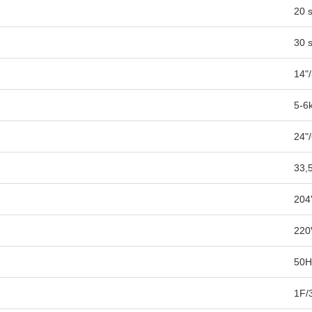
20 
30 
14"
5-6
24"
33,
204
220
50H
1F/