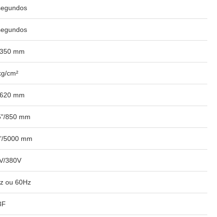
segundos
segundos
/350 mm
kg/cm²
/620 mm
5"/850 mm
"/5000 mm
V/380V
z ou 60Hz
3F