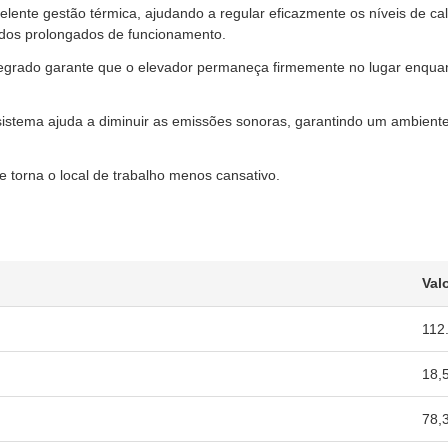
lente gestão térmica, ajudando a regular eficazmente os níveis de ca
dos prolongados de funcionamento.
grado garante que o elevador permaneça firmemente no lugar enquan
stema ajuda a diminuir as emissões sonoras, garantindo um ambiente 
e torna o local de trabalho menos cansativo.
Val
112.
18,
78,