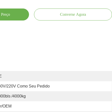
 Preço
Converse Agora
E
80V/220V Como Seu Pedido
800bls /4000kg
er/OEM