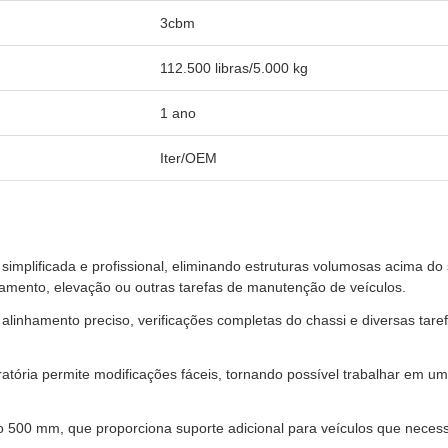
3cbm
112.500 libras/5.000 kg
1 ano
Iter/OEM
implificada e profissional, eliminando estruturas volumosas acima do
nhamento, elevação ou outras tarefas de manutenção de veículos.
a alinhamento preciso, verificações completas do chassi e diversas ta
ratória permite modificações fáceis, tornando possível trabalhar em 
do 500 mm, que proporciona suporte adicional para veículos que necess