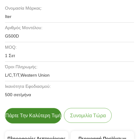
Ονομασία Μάρκας:
Iter
Αριθμός Μοντέλου:
G500D
MOQ:
1 Σετ
Όροι Πληρωμής:
L/C,T/T,Western Union
Ικανότητα Εφοδιασμού:
500 σετ/μήνα
Πάρτε Την Καλύτερη Τιμή
Συνομιλία Τώρα
Πληροφορίες Λεπτομέρειας
Περιγραφή Προϊόντων