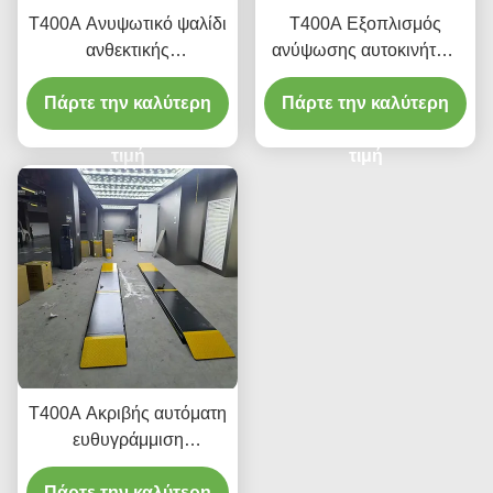
Τ400Α Ανυψωτικό ψαλίδι
Τ400Α Εξοπλισμός
ανθεκτικής
ανύψωσης αυτοκινήτων
ευθυγράμμισης 4000kg
με πολύ χαμηλό προφίλ
Πάρτε την καλύτερη
με ομαλή ανύψωση
Πάρτε την καλύτερη
για ευθυγράμμιση και
συντήρηση
τιμή
τιμή
T400A Ακριβής αυτόματη
ευθυγράμμιση
ανελκυστήρα 380V/220V
Πάρτε την καλύτερη
με χαμηλό προφίλ