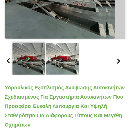
Υδραυλικός Εξοπλισμός Ανύψωσης Αυτοκινήτων
Σχεδιασμένος Για Εργαστήρια Αυτοκινήτων Που
Προσφέρει Εύκολη Λειτουργία Και Υψηλή
Σταθερότητα Για Διάφορους Τύπους Και Μεγέθη
Οχημάτων