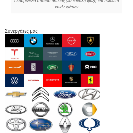
Αλουμινένιο σταθμό αντλίας για εύκολη ψύξη και πλακέτα
κυκλωμάτων
Συνεργάτες μας