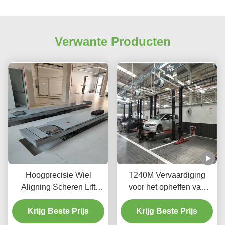
Verwante Producten
Hoogprecisie Wiel
T240M Vervaardiging
Aligning Scheren Lift
voor het opheffen van
T400D 4000kg Capaciteit
voertuigen met twee
Krijg Beste Prijs
voor workshops
pootjes voor het opheffen
Krijg Beste Prijs
met een geavanceerde