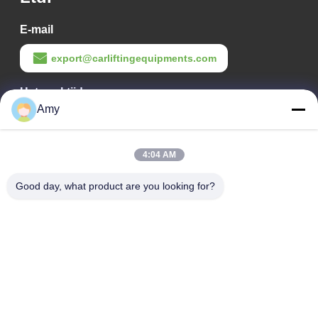
E-mail
export@carliftingequipments.com
Het werktijd
Amy
09:00-18:00
Ons adres
4:04 AM
Bedrijfsadres
Good day, what product are you looking for?
Nationale weg 106, Huadu-district, Guangzhou
Fabrieksadres
Nationale weg 106, Huadu-district, Guangzhou
Tel.
008618588874864