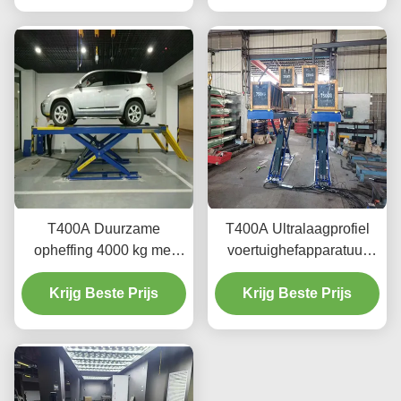
opheffingstechnologie
T400A Duurzame
T400A Ultralaagprofiel
opheffing 4000 kg met
voertuighefapparatuur
gladde opheffing
voor uitlijning en
Krijg Beste Prijs
Krijg Beste Prijs
onderhoud