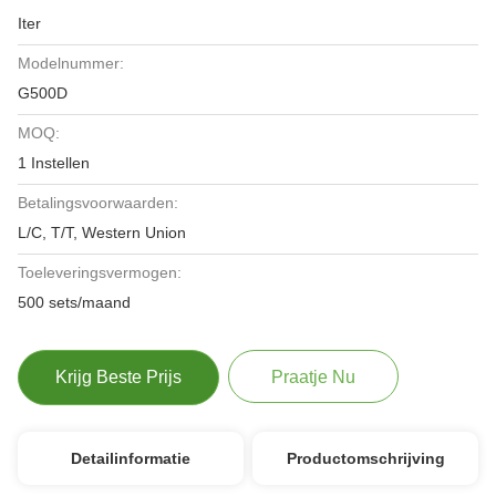
Iter
Modelnummer:
G500D
MOQ:
1 Instellen
Betalingsvoorwaarden:
L/C, T/T, Western Union
Toeleveringsvermogen:
500 sets/maand
Krijg Beste Prijs
Praatje Nu
Detailinformatie
Productomschrijving