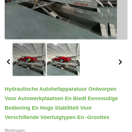
Hydraulische Autohefapparatuur Ontworpen
Voor Autowerkplaatsen En Biedt Eenvoudige
Bediening En Hoge Stabiliteit Voor
Verschillende Voertuigtypen En -groottes
Merknaam: