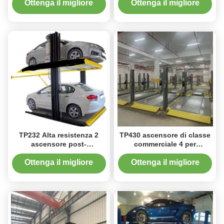
di stoccaggio del veicolo
densità
Ottenga il migliore
Ottenga il migliore
prezzo
prezzo
TP232 Alta resistenza 2
TP430 ascensore di classe
ascensore post-
commerciale 4 per
parcheggio per SUV e
laboratori e manutenzione
berline
Ottenga il migliore
Ottenga il migliore
prezzo
prezzo