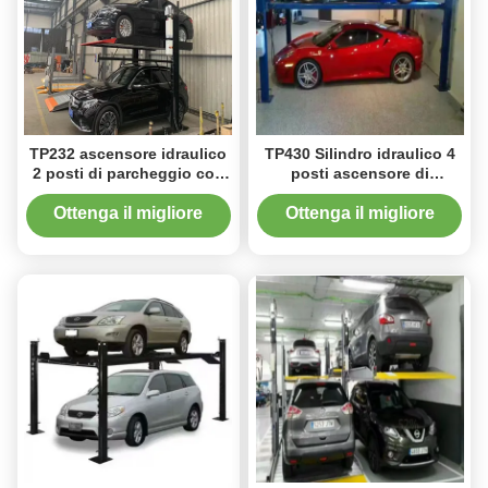
TP232 ascensore idraulico
TP430 Silindro idraulico 4
2 posti di parcheggio con
posti ascensore di
disegno di risparmio di
parcheggio 3000 kg
spazio
Capacità di sollevamento
Ottenga il migliore
Ottenga il migliore
per garage domestico
prezzo
prezzo