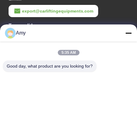
export@carliftingequipments.com
Tempo di lavoro
Amy
09:00-18:00
Il nostro indirizzo
5:35 AM
Indirizzo Azienda
Good day, what product are you looking for?
Strada nazionale 106, distretto di Huadu, città di Guangzhou
Indirizzo della fabbrica
Strada nazionale 106, distretto di Huadu, città di Guangzhou
Telefono
008618588874864