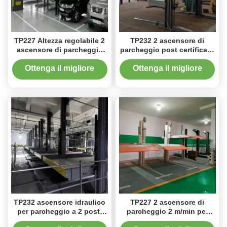
TP227 Altezza regolabile 2
TP232 2 ascensore di
ascensore di parcheggio
parcheggio post certificato
per vari veicoli
CE con sistema di blocco a
sei posizioni
Ottenga il migliore
Ottenga il migliore
prezzo
prezzo
TP232 ascensore idraulico
TP227 2 ascensore di
per parcheggio a 2 posti
parcheggio 2 m/min per
6400Lbs/3200kg Capacità
magazzini di auto ad alta