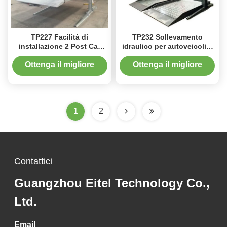
TP227 Facilità di
TP232 Sollevamento
installazione 2 Post Car
idraulico per autoveicoli a
Lift 2700kg Capacità per
2 posti per un
parcheggi domestici e
funzionamento stabile in
Ottenga il migliore
Ottenga il migliore
aziendali
officina o in garage
prezzo
prezzo
1
2
Contattici
Guangzhou Eitel Technology Co.,
Ltd.
Email