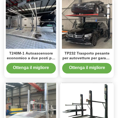
T240M-1 Autoascensore
TP232 Trasporto pesante
economico a due posti per
per autovetture per garage,
piccole officine
officine e parcheggi
commerciali
Ottenga il migliore
Ottenga il migliore
prezzo
prezzo