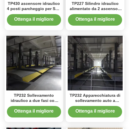
TP430 ascensore idraulico
TP227 Silindro idraulico
4 posti parcheggio per SUV
alimentato da 2 ascensori
e camion
di parcheggio per la
massima stabilità
Ottenga il migliore
Ottenga il migliore
prezzo
prezzo
TP232 Sollevamento
TP232 Apparecchiatura di
idraulico a due fasi con
sollevamento auto a
sigilli italiani
controllo elettrico 2
ascensore di parcheggio
Ottenga il migliore
Ottenga il migliore
con accesso remoto
prezzo
prezzo