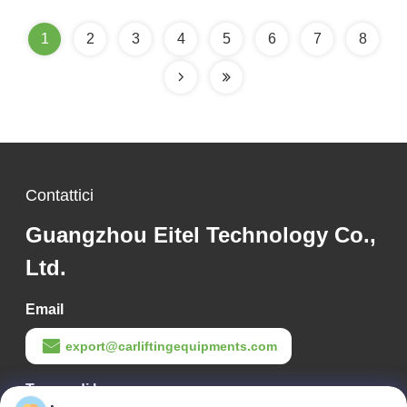
di sicurezza migliorate
1
2
3
4
5
6
7
8
Contattici
Guangzhou Eitel Technology Co.,
Ltd.
Email
export@carliftingequipments.com
Tempo di lavoro