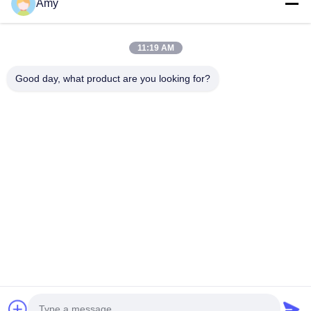
Amy
09:00-18:00
Il nostro indirizzo
11:19 AM
Indirizzo Azienda
Good day, what product are you looking for?
Strada nazionale 106, distretto di Huadu, città di Guangzhou
Indirizzo della fabbrica
Strada nazionale 106, distretto di Huadu, città di Guangzhou
Telefono
008618588874864
Buona qualità della Cina Apparecchiature per sollevamento auto
Fornitore. © di Copyright -2026 Guangzhou Eitel Technology Co.,
Ltd. . Tutti i diritti riservati.
Norme sulla privacy
|
Mappa del sito