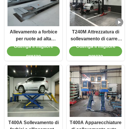
Allevamento a forbice
T240M Attrezzatura di
per ruote ad alta
sollevamento di carrelli
precisione T400D 4000
con due pali a grondaia
Ottenga il migliore
Ottenga il migliore
kg Capacità per
con tecnologia
prezzo
prezzo
laboratori
avanzata di
sollevamento
T400A Sollevamento di
T400A Apparecchiature