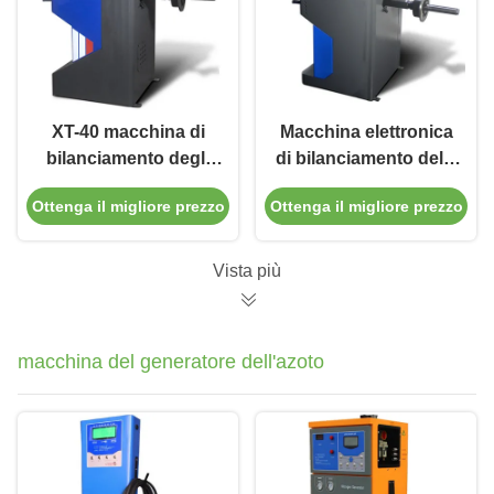
XT-40 macchina di
Macchina elettronica
bilanciamento degli
di bilanciamento delle
pneumatici
ruote per la
Ottenga il migliore prezzo
Ottenga il migliore prezzo
professionale 220W
riparazione dei
180rpm per
pneumatici delle
laboratorio
automobili
Vista più
macchina del generatore dell'azoto