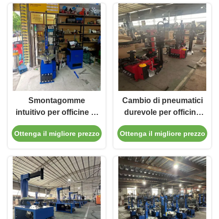
Smontagomme
Cambio di pneumatici
intuitivo per officine di
durevole per officine
riparazione auto e
e officine di
Ottenga il migliore prezzo
Ottenga il migliore prezzo
garage, certificato CE
riparazione
e facile da
automobilistica CE
certificato e
professionale