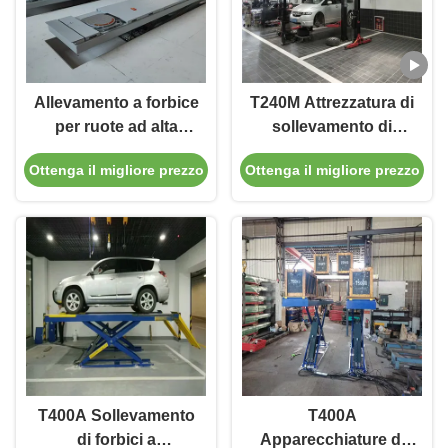
Allevamento a forbice
T240M Attrezzatura di
per ruote ad alta
sollevamento di
precisione T400D
carrelli con due pali a
Ottenga il migliore prezzo
Ottenga il migliore prezzo
4000 kg Capacità per
grondaia con
laboratori
tecnologia avanzata
di sollevamento
T400A Sollevamento
T400A
di forbici a
Apparecchiature di