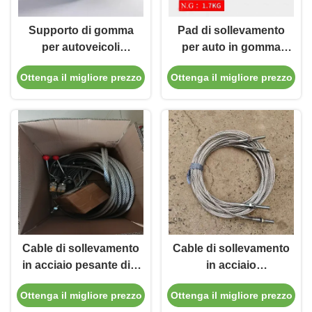
Supporto di gomma
Pad di sollevamento
per autoveicoli
per auto in gomma
spessore 30 mm per
industriale
Ottenga il migliore prezzo
Ottenga il migliore prezzo
la manutenzione e la
assorbente di urti
protezione delle
resistente all'usura
automobili
per proteggere le auto
Cable di sollevamento
Cable di sollevamento
in acciaio pesante di 6
in acciaio
mm con forte
galvanizzato
Ottenga il migliore prezzo
Ottenga il migliore prezzo
resistenza
resistente alla