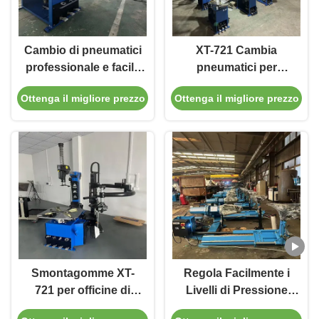
Cambio di pneumatici
XT-721 Cambia
professionale e facile
pneumatici per
da usare per officine e
officine di riparazione
Ottenga il migliore prezzo
Ottenga il migliore prezzo
officine di riparazione
automobilistica e
automobilistica
garage adatto a varie
certificato CE
dimensioni di
pneumatici CE
certificato facile da
usare
Smontagomme XT-
Regola Facilmente i
721 per officine di
Livelli di Pressione
riparazione auto e
Maniglia di Controllo