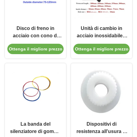
Disco di freno in
Unità di cambio in
acciaio con cono di
acciaio inossidabile a
centraggio di 75-120
prova di polvere per
Ottenga il migliore prezzo
Ottenga il migliore prezzo
mm di diametro
cambio pneumatici
esterno
La banda del
Dispositivi di
silenziatore di gomma
resistenza all'usura di