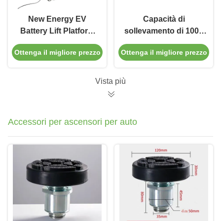
New Energy EV
Capacità di
Battery Lift Platform
sollevamento di 1000
Vehicle Scissor Lift
kg / 2200 lbs
Ottenga il migliore prezzo
Ottenga il migliore prezzo
1000Kg 2200lbs
Vista più
Accessori per ascensori per auto