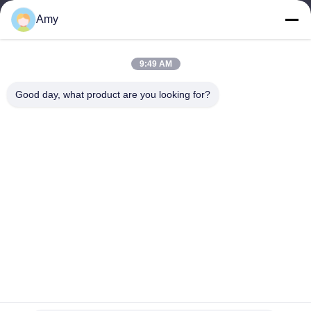
Tempo di lavoro
Amy
09:00-18:00
Il nostro indirizzo
9:49 AM
Indirizzo Azienda
Good day, what product are you looking for?
Strada nazionale 106, distretto di Huadu, città di Guangzhou
Indirizzo della fabbrica
Strada nazionale 106, distretto di Huadu, città di Guangzhou
Telefono
008618588874864
Buona qualità della Cina Apparecchiature per sollevamento auto
Fornitore. © di Copyright -2026 Guangzhou Eitel Technology Co.,
Ltd. . Tutti i diritti riservati.