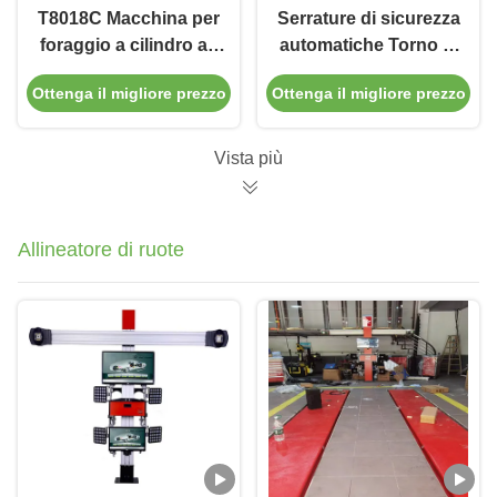
T8018C Macchina per
Serrature di sicurezza
foraggio a cilindro ad
automatiche Torno di
alta precisione per
freno a disco su auto
Ottenga il migliore prezzo
Ottenga il migliore prezzo
veicoli pesanti
Max. Diametro 500mm
T2015
Vista più
Allineatore di ruote