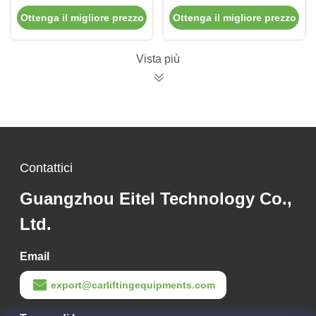
resistente alla
resina leggeri per
Ottenga il migliore prezzo
Ottenga il migliore prezzo
corrosione
pezzi di ricambio del
disco del freno
Vista più
Contattici
Guangzhou Eitel Technology Co.,
Ltd.
Email
export@carliftingequipments.com