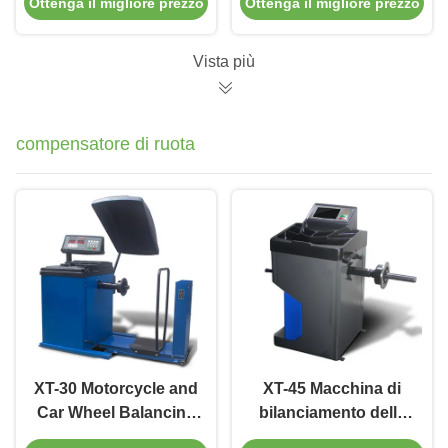
Ottenga il migliore prezzo
Ottenga il migliore prezzo
garage
a Bassa Pressione
Mobile
Smontagomme
Vista più
compensatore di ruota
XT-30 Motorcycle and
XT-45 Macchina di
Car Wheel Balancing
bilanciamento delle
Machine 6-18bar con
ruote ad alta