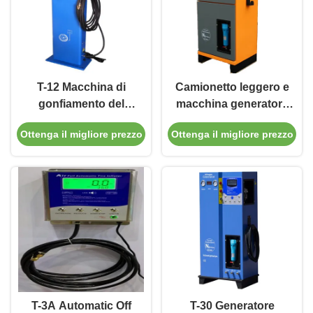
T-12 Macchina di
Camionetto leggero e
gonfiamento del
macchina generatore
nitrogeno
di azoto 99% N2
Ottenga il migliore prezzo
Ottenga il migliore prezzo
completamente
purezza per
automatica per la
pneumatici
pressione dei
gonfiamento
pneumatici di
precisione
T-3A Automatic Off
T-30 Generatore