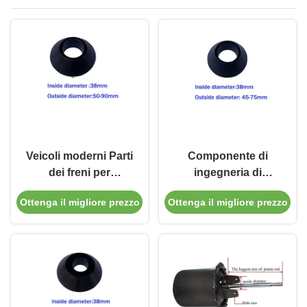
Veicoli moderni Parti
Componente di
dei freni per
ingegneria di
autoveicoli Disco di
precisione Torno di
Ottenga il migliore prezzo
Ottenga il migliore prezzo
freno
freno cono di centro
Conoscentratore
di 38 mm di diametro
interno