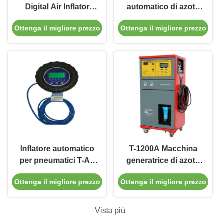
Digital Air Inflator
automatico di azoto
Smart con auto e
con livelli di purezza
Ottenga il migliore prezzo
Ottenga il migliore prezzo
autobus
regolabili
Inflatore automatico
T-1200A Macchina
per pneumatici T-A1
generatrice di azoto
per centri di
ad alta efficienza 97%
Ottenga il migliore prezzo
Ottenga il migliore prezzo
assistenza auto e
purezza per riempire
camion
pneumatici per auto
Vista più