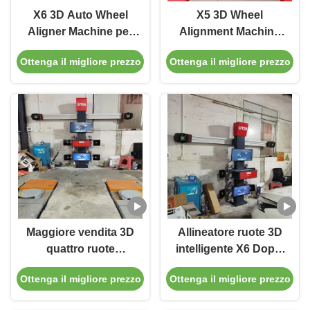
X6 3D Auto Wheel
X5 3D Wheel
Aligner Machine per
Alignment Machine
negozio di automobili
per regolare con
Ottenga il migliore prezzo
Ottenga il migliore prezzo
precisione i
pneumatici
Maggiore vendita 3D
Allineatore ruote 3D
quattro ruote
intelligente X6 Doppi
allineatore
schermi Monitoraggio
Ottenga il migliore prezzo
Ottenga il migliore prezzo
attrezzature da
in tempo reale e
garage macchina di
imaging 3D ad alta