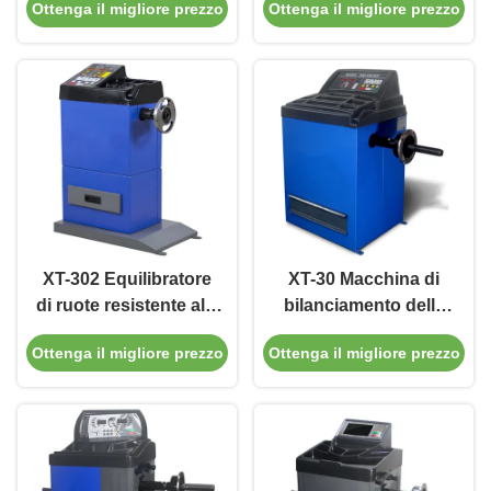
Ottenga il migliore prezzo
Ottenga il migliore prezzo
installazione veloce
precisione 110V/220V
Per riparazione
automobilistica
XT-302 Equilibratore
XT-30 Macchina di
di ruote resistente alla
bilanciamento delle
corrosione per moto
ruote di motociclette e
Ottenga il migliore prezzo
Ottenga il migliore prezzo
auto con installazione
rapida