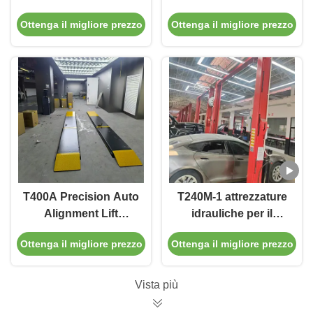
allineamento durevole
sollevamento auto a
Ottenga il migliore prezzo
Ottenga il migliore prezzo
4000 kg con
profilo ultra basso per
sollevamento liscio
allineamento e
manutenzione
T400A Precision Auto
T240M-1 attrezzature
Alignment Lift
idrauliche per il
380V/220V con
sollevamento di auto
Ottenga il migliore prezzo
Ottenga il migliore prezzo
design a basso
da 8800 libbre con
profilo
caratteristiche di
sicurezza avanzate
Vista più