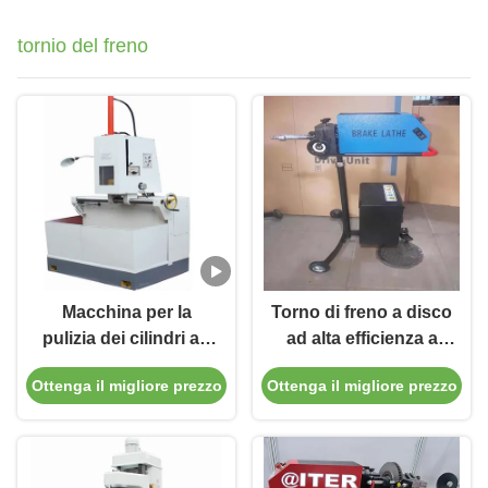
tornio del freno
Macchina per la
Torno di freno a disco
pulizia dei cilindri ad
ad alta efficienza a
alta precisione
120 giri al minuto per
Ottenga il migliore prezzo
Ottenga il migliore prezzo
1.1/1.5kw per veicoli
la manutenzione del
cilindro
veicolo T2009