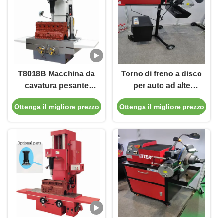
T8018B Macchina da
Torno di freno a disco
cavatura pesante
per auto ad alte
3.3/4kw con
prestazioni 220v/110v
Ottenga il migliore prezzo
Ottenga il migliore prezzo
un'interfaccia facile
per laboratorio T2009
da usare