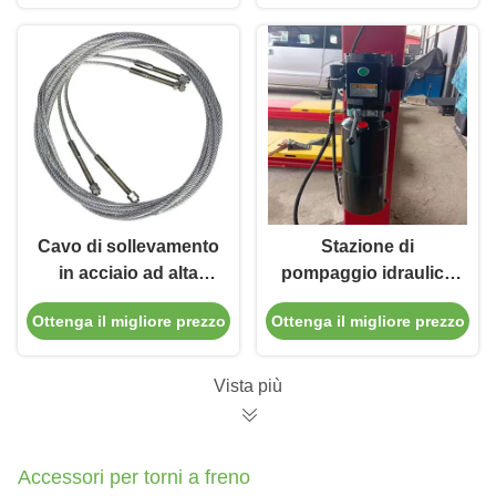
corrosione 8.7/9/14M
Cavo di sollevamento
Stazione di
in acciaio ad alta
pompaggio idraulica
resistenza di 6 mm di
di ascensore per auto
Ottenga il migliore prezzo
Ottenga il migliore prezzo
diametro per la
funzionante senza
manutenzione
intoppi con serbatoio
dell'auto
da 12 litri
Vista più
Accessori per torni a freno