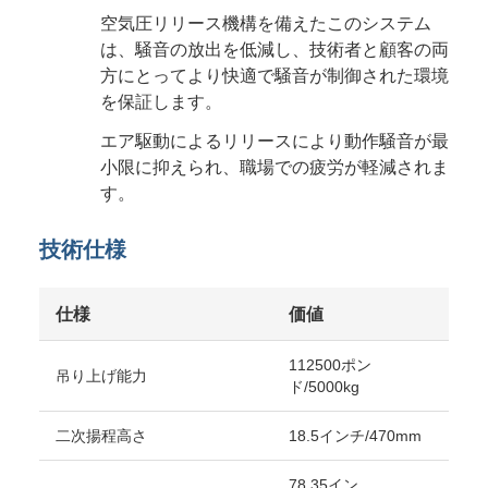
空気圧リリース機構を備えたこのシステム
は、騒音の放出を低減し、技術者と顧客の両
方にとってより快適で騒音が制御された環境
を保証します。
エア駆動によるリリースにより動作騒音が最
小限に抑えられ、職場での疲労が軽減されま
す。
技術仕様
仕様
価値
112500ポン
吊り上げ能力
ド/5000kg
二次揚程高さ
18.5インチ/470mm
78.35イン