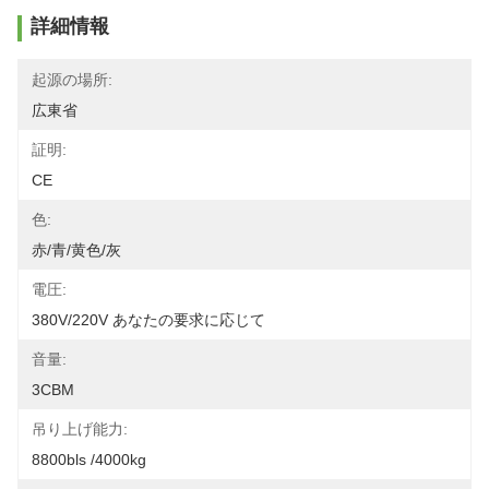
詳細情報
起源の場所:
広東省
証明:
CE
色:
赤/青/黄色/灰
電圧:
380V/220V あなたの要求に応じて
音量:
3CBM
吊り上げ能力:
8800bls /4000kg