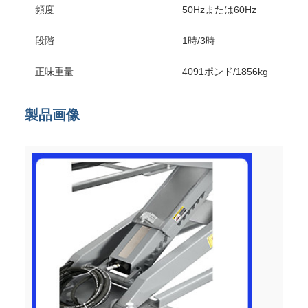
頻度
50Hzまたは60Hz
段階
1時/3時
正味重量
4091ポンド/1856kg
製品画像