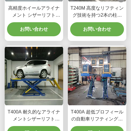
高精度ホイールアライナ
T240M 高度なリフティン
メント シザーリフト
グ技術を持つ2本の柱の
T400D 4000kg ワークシ
ガントリーカーリフティ
お問い合わせ
ョップ容量
お問い合わせ
ング機器
T400A 耐久的なアライナ
T400A 超低プロフィール
メントシザーリフト
の自動車リフティング機
4000kg 滑らかなリフト
器