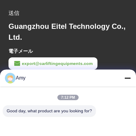
送信
Guangzhou Eitel Technology Co.,
Ltd.
電子メール
export@carliftingequipments.com
作業時間
Amy
09:00-18:00
7:12 PM
住所
Good day, what product are you looking for?
会社の住所
106国道 広州市 黄道区
工場の住所