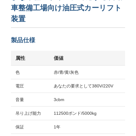
車整備工場向け油圧式カーリフト
装置
製品仕様
属性
価値
色
赤/青/黄/灰色
電圧
あなたの要求として380V/220V
音量
3cbm
吊り上げ能力
112500ポンド/5000kg
保証
1年