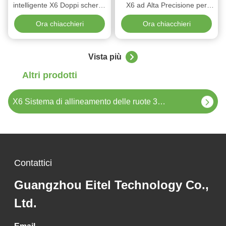
intelligente X6 Doppi schermi
X6 ad Alta Precisione per
Monitoraggio in tempo reale
Regolazione e Allineamento
Ora chiacchieri
Ora chiacchieri
e imaging 3D ad alta
Sospensioni Auto: Requisiti e
precisione per un
Soluzioni
allineamento perfetto
T245MZ Rapido e facile 2 post ascensore di veicoli per professionisti del garage
Vista più
Altri prodotti
X6 Workshop 3D Wheel Alignment Machine con elaborazione ad alta velocità
X6 Sistema di allineamento delle ruote 3D ad alte prestazioni per la meccanica di precisione
T240B Trasporto pesante 2 per la riparazione e la manutenzione di autoveicoli
T240B Ascensore professionale a due posti per autovetture e officine
Contattici
T240B 2 Scalatore per autovetture 8800lbs per veicoli leggeri e pesanti
Guangzhou Eitel Technology Co.,
T240B resistente alla ruggine dopo il sollevamento automatico per l'efficienza in officina
Ltd.
T240B Sistema di sollevamento compatto 2 per edifici residenziali e commerciali