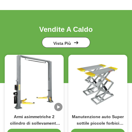
Vendite A Caldo
Vista Più
Armi asimmetriche 2
Manutenzione auto Super
cilindro di sollevamento
sottile piccole forbici
post-auto azionato
ascensore con 4 cilindri