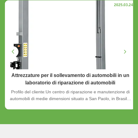
2025.03.24
Attrezzature per il sollevamento di automobili in un
laboratorio di riparazione di automobili
Profilo del cliente:Un centro di riparazione e manutenzione di
automobili di medie dimensioni situato a San Paolo, in Brasile,
che fornisce assistenza sia a veicoli privati che commerciali.
Sfida:Il cliente aveva bisogno di un cliente affidabile. space-
efficient car lifting solution to increase the ...