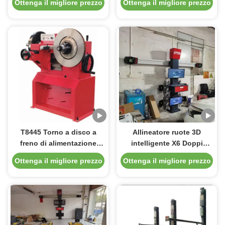
Ottenga il migliore prezzo
Ottenga il migliore prezzo
direttamente
T8445 Torno a disco a
Allineatore ruote 3D
freno di alimentazione
intelligente X6 Doppi
automatica 1.5/1.1kw
schermi Monitoraggio in
Ottenga il migliore prezzo
Ottenga il migliore prezzo
tempo reale e imaging 3D
ad alta precisione per un
allineamento perfetto