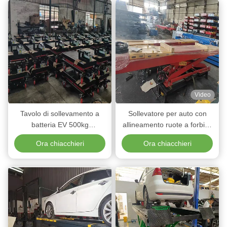
Video
Tavolo di sollevamento a
Sollevatore per auto con
batteria EV 500kg
allineamento ruote a forbice
Piattaforma di sollevamento a
5T, piattaforma lunga 5 metri
Ora chiacchieri
Ora chiacchieri
forbici idrauliche per il
con sollevatore secondario
laboratorio di riparazione dei
veicoli elettrici