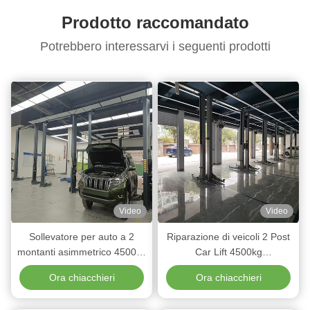
crescente
Prodotto raccomandato
domanda di servizi
Potrebbero interessarvi i seguenti prodotti
automobilistici
Video
Video
Sollevatore per auto a 2
Riparazione di veicoli 2 Post
montanti asimmetrico 4500kg
Car Lift 4500kg
con argano idraulico per
Apparecchiature di
Ora chiacchieri
Ora chiacchieri
attrezzature da garage
sollevamento di veicoli
commerciali per garage