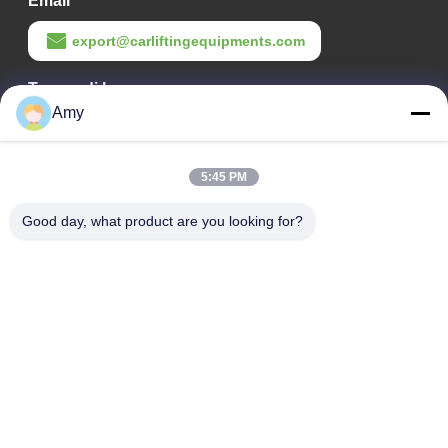
Email
Sollevamento per auto a grondaia per officine professionali per 9000 libbre
export@carliftingequipments.com
T240M Autoascensore a grattacielo regolabile per la riparazione versatile dei veicoli
Tempo di lavoro
Amy
09:00-18:00
T240M Attrezzatura di sollevamento di carrelli con due pali a grondaia con tecnologia avanzata di sollevamento
Il nostro indirizzo
T240M Sollevamento per veicoli a grondaia per la riparazione versatile dei veicoli in officina o in garage
5:45 PM
Indirizzo Azienda
T240M Camione elevatore a grondaia idraulica industriale 4000 kg per applicazioni pesanti
Good day, what product are you looking for?
Strada nazionale 106, distretto di Huadu, città di Guangzhou
T240M-1 Autoascensore economico a due posti per piccole officine
Indirizzo della fabbrica
Strada nazionale 106, distretto di Huadu, città di Guangzhou
T240M-1 Trasporto pesante 2 post-ascensore automatico con serrature di sicurezza e bracci di sollevamento angolati
Telefono
T245MZ Garage due posti sollevamento auto per senza catene
008618588874864
T245MZ Veicolo a trazione diretta solleva 4500 kg con materiale di gomma ad assorbimento degli urti
T245MZ 4500kg Portelli per veicoli di grandi dimensioni