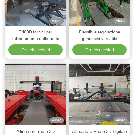
Video
Video
T400D forbici per
Flessibile regolazione
l'allineamento delle ruote
giradischi versatile
ascensore per auto con
manutenzione del veicolo
Ora chiacchieri
Ora chiacchieri
presa secondaria
attrezzature di sollevamento
auto
Video
Video
Allineatore ruote 3D
Allineatore Ruote 3D Digitale