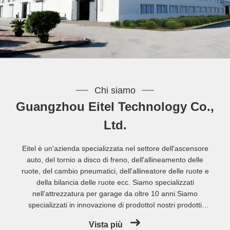
Chi siamo
Guangzhou Eitel Technology Co.,
Ltd.
Eitel è un'azienda specializzata nel settore dell'ascensore
auto, del tornio a disco di freno, dell'allineamento delle
ruote, del cambio pneumatici, dell'allineatore delle ruote e
della bilancia delle ruote ecc. Siamo specializzati
nell'attrezzatura per garage da oltre 10 anni.Siamo
specializzati in innovazione di prodottoI nostri prodotti
sono distribuiti in tutti i mercati mondiali, tra cui l'Europa, il
Vista più
Nord e il Sud America, l'Africa, l'Australia, il Medio