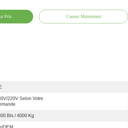
ur Prix
Causez Maintenant
E
0V/220V Selon Votre 
emande
00 Bls / 4000 Kg
er/OEM