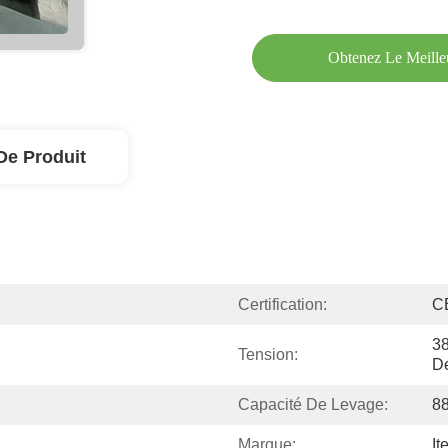
Obtenez Le Meille
De Produit
Certification:
C
38
Tension:
D
Capacité De Levage:
88
Marque:
It