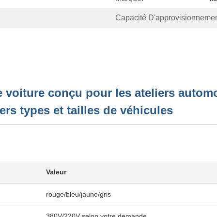
Capacité D'approvisionnemen
voiture conçu pour les ateliers autom
ers types et tailles de véhicules
Valeur
rouge/bleu/jaune/gris
380V/220V selon votre demande