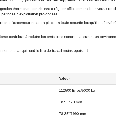
nant 500 mm, qui fournit un soutien supplémentaire pour les véhicule
 gestion thermique, contribuant à réguler efficacement les niveaux de c
 périodes d'exploitation prolongées.
 que l'ascenseur reste en place en toute sécurité lorsqu'il est élevé,r
 contribue à réduire les émissions sonores, assurant un environnemen
nnement, ce qui rend le lieu de travail moins épuisant.
Valeur
112500 livres/5000 kg
18.5"/470 mm
78.35"/1990 mm