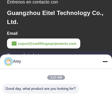
Éntrenos en contacto con
Guangzhou Eitel Technology Co.,
Ltd.
Email
export@carliftingequipments.com
Tiempo de trabajo
Amy
09:00-18:00
Nuestra dirección
3:27 AM
Dirección de la empresa
Good day, what product are you looking for?
Ruta nacional 106, distrito de Huadu, ciudad de Guangzhou
Dirección de la fábrica
Ruta nacional 106, distrito de Huadu, ciudad de Guangzhou