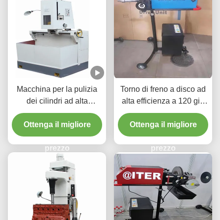
Macchina per la pulizia
Torno di freno a disco ad
dei cilindri ad alta
alta efficienza a 120 giri
precisione 1.1/1.5kw per
al minuto per la
Ottenga il migliore
veicoli cilindro
manutenzione del veicolo
Ottenga il migliore
T2009
prezzo
prezzo