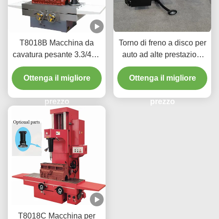
T8018B Macchina da
Torno di freno a disco per
cavatura pesante 3.3/4kw
auto ad alte prestazioni
con un'interfaccia facile
220v/110v per laboratorio
Ottenga il migliore
da usare
Ottenga il migliore
T2009
prezzo
prezzo
T8018C Macchina per