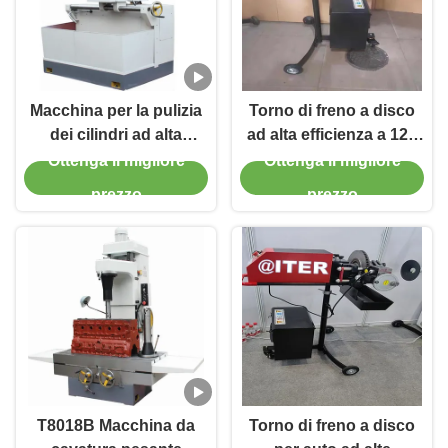
Macchina per la pulizia
Torno di freno a disco
dei cilindri ad alta
ad alta efficienza a 120
precisione 1.1/1.5kw per
giri al minuto per la
Ottenga il migliore
Ottenga il migliore
veicoli cilindro
manutenzione del
prezzo
prezzo
veicolo T2009
T8018B Macchina da
Torno di freno a disco