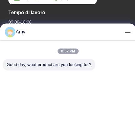
Tempo di lavoro
09:00-18:00
Amy
Il nostro indirizzo
Indirizzo Azienda
8:52 PM
Strada nazionale 106, distretto di Huadu, città di Guangzhou
Good day, what product are you looking for?
Indirizzo della fabbrica
Strada nazionale 106, distretto di Huadu, città di Guangzhou
Telefono
008618588874864
Buona qualità della Cina Apparecchiature per sollevamento auto