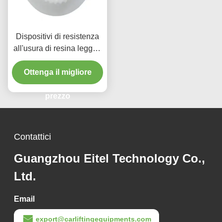
Dispositivi di resistenza
all'usura di resina leggeri
per pezzi di ricambio del
Ottenga il migliore
disco del freno
prezzo
Contattici
Guangzhou Eitel Technology Co.,
Ltd.
Email
export@carliftingequipments.com