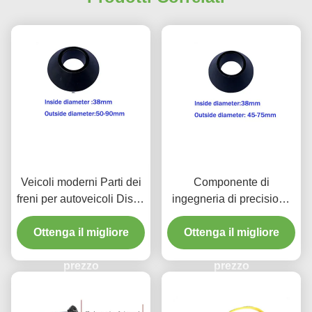
Veicoli moderni Parti dei
Componente di
freni per autoveicoli Disco
ingegneria di precisione
di freno Conoscentratore
Torno di freno cono di
Ottenga il migliore
Ottenga il migliore
centro di 38 mm di
diametro interno
prezzo
prezzo