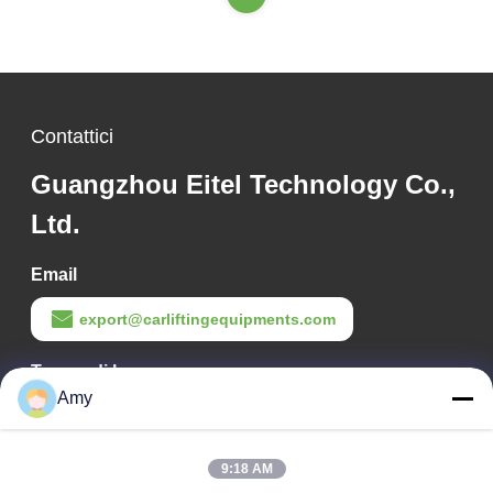
Contattici
Guangzhou Eitel Technology Co.,
Ltd.
Email
export@carliftingequipments.com
Tempo di lavoro
Amy
09:00-18:00
Il nostro indirizzo
9:18 AM