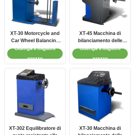
XT-30 Motorcycle and
XT-45 Macchina di
Car Wheel Balancing
bilanciamento delle
Machine 6-18bar con
ruote ad alta precisione
Ottenga il migliore
Ottenga il migliore
installazione veloce
110V/220V Per
prezzo
prezzo
riparazione
automobilistica
XT-302 Equilibratore di
XT-30 Macchina di