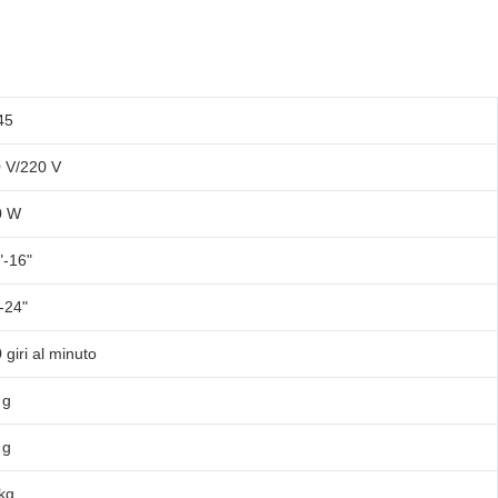
45
 V/220 V
0 W
"-16"
-24"
 giri al minuto
 g
 g
kg