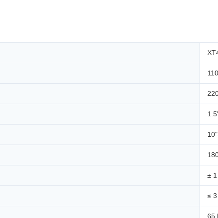
XT
110
22
1.5
10"
180
± 1
≤ 3
65 