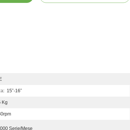
E
a:
15"-16"
5 Kg
80rpm
000 Serie/mese