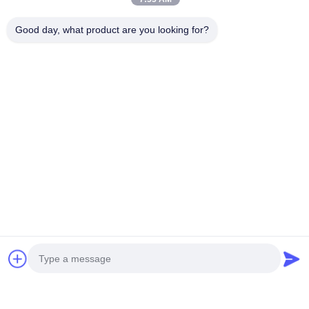
Ltd.
Good day, what product are you looking for?
Email
export@carliftingequipments.com
Tempo di lavoro
09:00-18:00
Il nostro indirizzo
Indirizzo Azienda
Strada nazionale 106, distretto di Huadu, città di Guangzhou
Indirizzo della fabbrica
Strada nazionale 106, distretto di Huadu, città di Guangzhou
Telefono
008618588874864