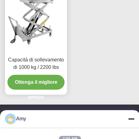
Capacità di sollevamento
di 1000 kg / 2200 lbs
Ottenga il migliore
prezzo
Amy
Contattici
Guangzhou Eitel Technology Co.,
7:55 AM