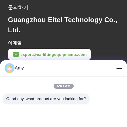
문의하기
Guangzhou Eitel Technology Co.,
Ltd.
이메일
export@carliftingequipments.com
작업 시간
Amy
09:00-18:00
6:03 AM
우리 주소
Good day, what product are you looking for?
회사 주소
광저우 시, 하두 구 106번 국도
공장 주소
광저우 시, 하두 구 106번 국도