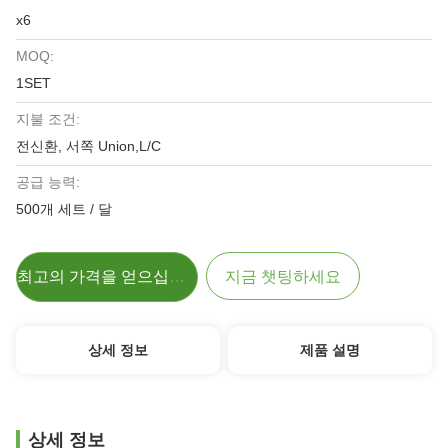
x6
MOQ:
1SET
지불 조건:
전신환, 서쪽 Union,L/C
공급 능력:
500개 세트 / 달
최고의 가격을 얻으십시오
지금 챗팅하세요
상세 정보
제품 설명
상세 정보