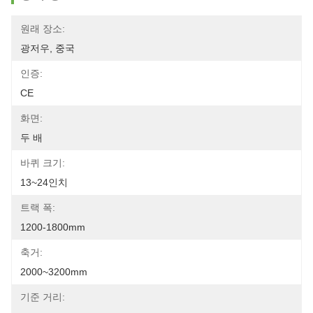
원래 장소:
광저우, 중국
인증:
CE
화면:
두 배
바퀴 크기:
13~24인치
트랙 폭:
1200-1800mm
축거:
2000~3200mm
기준 거리: