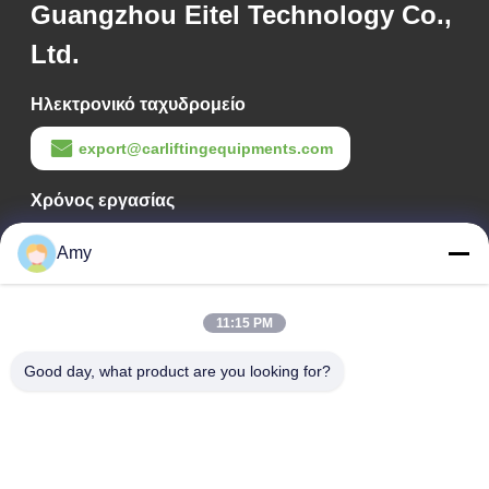
Guangzhou Eitel Technology Co.,
Ltd.
Ηλεκτρονικό ταχυδρομείο
export@carliftingequipments.com
Χρόνος εργασίας
09:00-18:00
Amy
Η διεύθυνσή μας
Διεύθυνση Εταιρείας
11:15 PM
Εθνικός δρόμος 106, συνοικία Huadu, πόλη Guangzhou
Good day, what product are you looking for?
Διεύθυνση Εργοστασίου
Εθνικός δρόμος 106, συνοικία Huadu, πόλη Guangzhou
Τηλ.