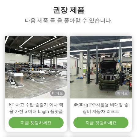
권장 제품
다음 제품 들 을 좋아할 수 있습니다.
비디오
비디오
5T 차고 수압 승강기 이차 잭
4500kg 2주차장용 비대칭 중
을 가진 5 미터 Lngth 플랫폼
장비 자동차 리프트
지금 챗팅하세요
지금 챗팅하세요