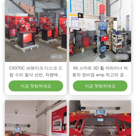
비디오
비디오
C9370C 브레이크 디스크 드
X6 스마트 3D 휠 어라이너 자
럼 수리 절삭 선반, 차량에서
동차 정비점 amp 차고의 궁극
분리하여 브레이크를 매우 빠
적인 도구
지금 챗팅하세요
지금 챗팅하세요
르고 정밀하게 스키밍