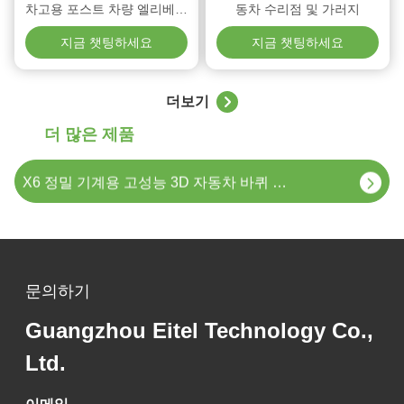
차고용 포스트 차량 엘리베이
동차 수리점 및 가러지
터
지금 챗팅하세요
지금 챗팅하세요
T245MZ 가락 전문가를 위한 빠른 쉬운 2 포스트 차량 엘리베이터
더보기
더 많은 제품
X6 워크샵 고속 처리 3D 바퀴 정렬 기계
X6 정밀 기계용 고성능 3D 자동차 바퀴 정렬 시스템
T240B 자동차 수리 및 유지보수를 위한 중량 2차차 승강장
T240B 가정용 차고 및 작업실용 전문 2대차 차량 승강장
문의하기
T240B 2 가벼운 용량 및 무거운 용량 차량용 8800파운드 포스트 자동차 리프트
Guangzhou Eitel Technology Co.,
T240B 산업용 등급 2 자동 승강기 후 경직 저항 작업실 효율성
Ltd.
T240B 주거용 및 상업용용 컴팩트 2 포스트 엘리프트 시스템