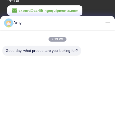
이메일
9,000 파운드의 전문 오토 워크샵용 무거운 직무 갱트리 자동차 엘리베이터
export@carliftingequipments.com
T240M 다재다능한 차량 수리용 조정 가능한 텐트리 자동차 엘리베이터
Amy
작업 시간
09:00-18:00
T240M 첨단 승강기 기술을 갖춘 두 개의 기둥으로 된 갱트리 자동차 승강장치
9:39 PM
우리 주소
T240M 갱트리 자동차 엘리베이터 (Gantry Car Lift)
Good day, what product are you looking for?
회사 주소
T240M 산업용 수압 갱트리 자동차 리프트 중용용용 4000kg
광저우 시, 하두 구 106번 국도
T240M-1 소규모 작업실용 경제적인 두 개의 포스트 자동차 엘리베이터
공장 주소
광저우 시, 하두 구 106번 국도
T240M-1 중용 2차 자동 승강장 안전 잠금 및 각도 승강장
Tel
T245MZ 차고 두 개의 포스트 차 승강장 체인 없이
008618588874864
T245MZ 직접 구동 차량 4500kg의 충격 흡수 고무 물질로 들어있는 승강장
T245MZ 4500kg 대용량 차량용 가트리 스타일 자동차 엘리베이터 사용 및 유지 보수