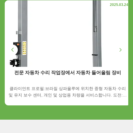
2025.03.24
전문 자동차 수리 작업장에서 자동차 들어올림 장비
클라이언트 프로필:브라질 상파울루에 위치한 중형 자동차 수리
및 유지 보수 센터, 개인 및 상업용 차량을 서비스합니다. 도전:클
라이언트는 신뢰할 수 있는 space-efficient car lifting solution to
increase the productivity of their workshop while ensuring safety
and compatibility with a wide range of vehicle types—from
compact sedans to light commercial vans. Eitel에서 제...