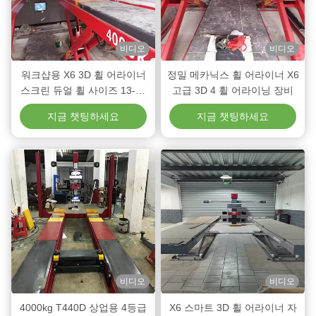
비디오
비디오
워크샵용 X6 3D 휠 어라이너
정밀 메카닉스 휠 어라이너 X6
스크린 듀얼 휠 사이즈 13-24
고급 3D 4 휠 어라이닝 장비
트랙 너비 1200-1800mm 휠
지금 챗팅하세요
지금 챗팅하세요
베이스 2000-3200mm 기본
거리 2300-27
비디오
비디오
4000kg T440D 상업용 4등급
X6 스마트 3D 휠 어라이너 자