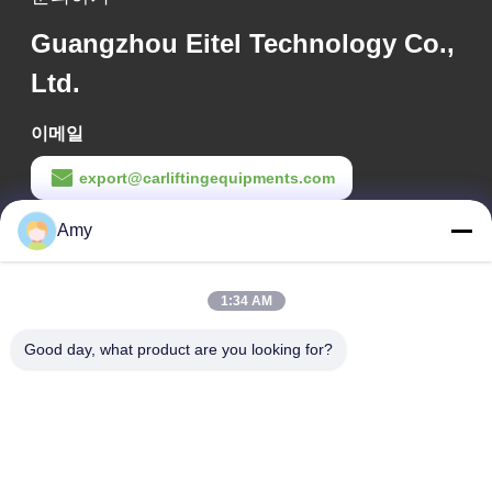
Guangzhou Eitel Technology Co.,
Ltd.
이메일
export@carliftingequipments.com
작업 시간
Amy
09:00-18:00
1:34 AM
우리 주소
Good day, what product are you looking for?
회사 주소
광저우 시, 하두 구 106번 국도
공장 주소
광저우 시, 하두 구 106번 국도