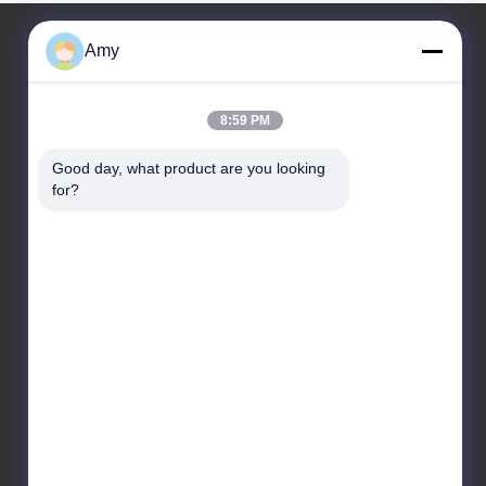
Amy
우리 주소
8:59 PM
회사 주소
광저우 시, 하두 구 106번 국도
Good day, what product are you looking 
for?
공장 주소
광저우 시, 하두 구 106번 국도
Tel
008618588874864