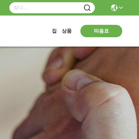
따옴표
집
상품