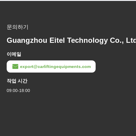
문의하기
Guangzhou Eitel Technology Co., Ltd
이메일
export@carliftingequipments.com
작업 시간
09:00-18:00