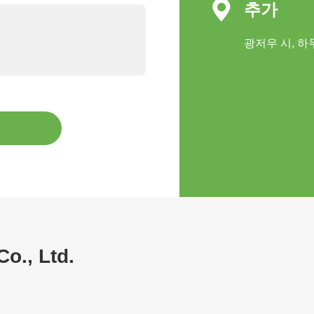

추가
광저우 시, 하두
o., Ltd.