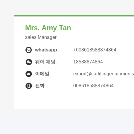
Mrs. Amy Tan
sales Manager
whatsapp:
+008618588874864
웨이 채팅:
18588874864
이메일 :
export@carliftingequipment
전화:
008618588874864