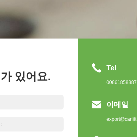
Tel
가 있어요.
00861858887

이메일
export@carlif