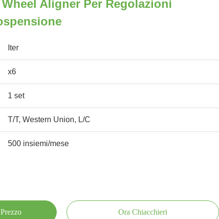
r Wheel Aligner Per Regolazioni
Sospensione
Iter
x6
1 set
T/T, Western Union, L/C
500 insiemi/mese
 Prezzo
Ora Chiacchieri