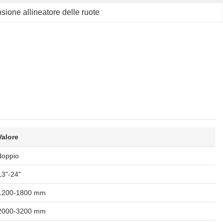
sione allineatore delle ruote
Valore
doppio
13"-24"
1200-1800 mm
2000-3200 mm