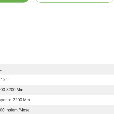
E
"-24"
000-3200 Mm
porto:
2200 Mm
00 Insiemi/mese