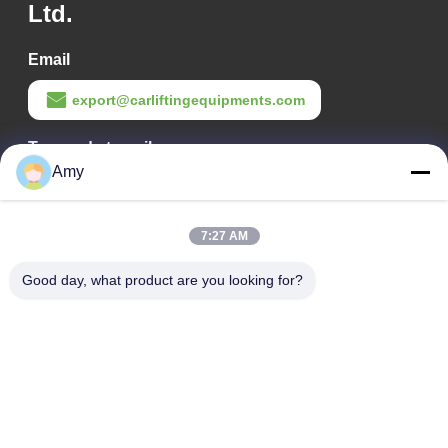
Ltd.
Email
export@carliftingequipments.com
Temps de travail
Amy
09:00-18:00
Notre adresse
7:27 AM
Adresse de l'entreprise
Good day, what product are you looking for?
Route nationale 106, district de Huadu, ville de Guangzhou
Adresse de l'usine
Route nationale 106, district de Huadu, ville de Guangzhou
Téléphone
008618588874864