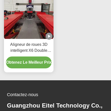
Aligneur de roues 3D
intelligent X6 Double
écrans Suivi en temps
Obtenez Le Meilleur Prix
réel et imagerie 3D de
haute précision pour un
alignement parfait
Contactez-nous
Guangzhou Eitel Technology Co.,