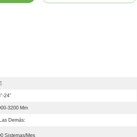
E
"-24"
000-3200 Mm
Las Demás:
00 Sistemas/mes