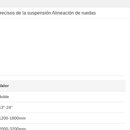
recisos de la suspensión Alineación de ruedas
Valor
doble
13"-24"
1200-1800mm
2000-3200mm