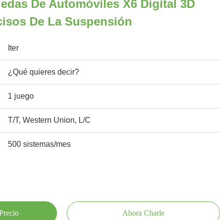
edas De Automóviles X6 Digital 3D
cisos De La Suspensión
Iter
¿Qué quieres decir?
1 juego
T/T, Western Union, L/C
500 sistemas/mes
Precio
Ahora Charle