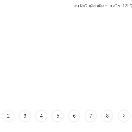
কার লিফট হাইড্রোলিক পাম্প স্টেশন 12L ট্য
2
3
4
5
6
7
8