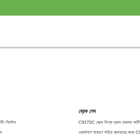
ব্রেক লেদ
িং সিস্টেম
C9370C ব্রেক ডিস্ক ড্রাম মেরামত কাটিং লে
ম
ওয়ার্কশপে সাধারণ গাড়ির ব্যবহারের জন্য