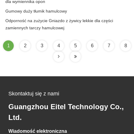
dla wymiennika opon
Gumowy duży tłumik hamulcowy
Odporność na zużycie Gniazdo z żywicy lekkie dla części
zamiennych tarczy hamulcowej
1
2
3
4
5
6
7
8
Skontaktuj się z nami
Guangzhou Eitel Technology Co.,
Ltd.
Wiadomość elektroniczna