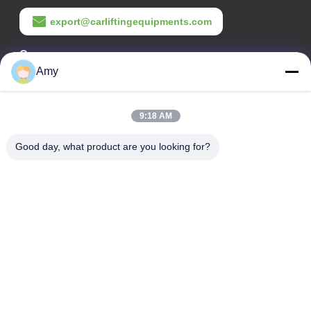
export@carliftingequipments.com
Czas pracy
Amy
09:00-18:00
Nasz adres
9:18 AM
Adres firmy
Good day, what product are you looking for?
106 droga krajowa, dzielnica Huadu, miasto Guangzhou
Adres fabryki
106 droga krajowa, dzielnica Huadu, miasto Guangzhou
Tel.
008618588874864