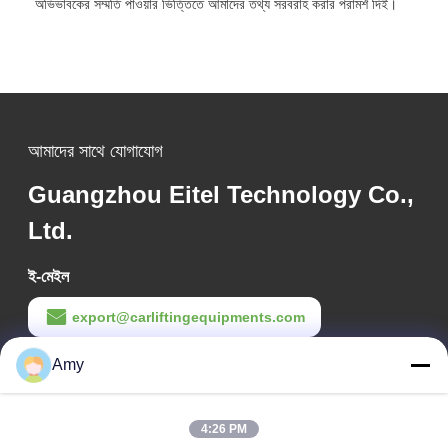
অভিভাবকের সম্মতি পাওয়ার ভিত্তিতে আমাদের তথ্য সরবরাহ করার পরামর্শ দিই।
আমাদের সাথে যোগাযোগ
Guangzhou Eitel Technology Co.,
Ltd.
ই-মেইল
export@carliftingequipments.com
কাজের সময়
Amy
09:00-18:00
4:26 PM
আমাদের ঠিকানা