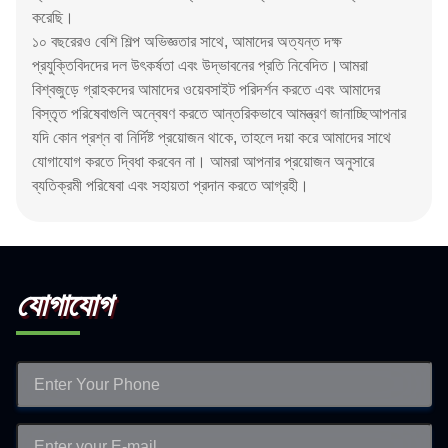
করেছি।
১০ বছরেরও বেশি শিল্প অভিজ্ঞতার সাথে, আমাদের অত্যন্ত দক্ষ
প্রযুক্তিবিদদের দল উৎকর্ষতা এবং উদ্ভাবনের প্রতি নিবেদিত।আমরা
বিশ্বজুড়ে গ্রাহকদের আমাদের ওয়েবসাইট পরিদর্শন করতে এবং আমাদের
বিস্তৃত পরিষেবাগুলি অন্বেষণ করতে আন্তরিকভাবে আমন্ত্রণ জানাচ্ছিআপনার
যদি কোন প্রশ্ন বা নির্দিষ্ট প্রয়োজন থাকে, তাহলে দয়া করে আমাদের সাথে
যোগাযোগ করতে দ্বিধা করবেন না। আমরা আপনার প্রয়োজন অনুসারে
ব্যতিক্রমী পরিষেবা এবং সহায়তা প্রদান করতে আগ্রহী।
যোগাযোগ