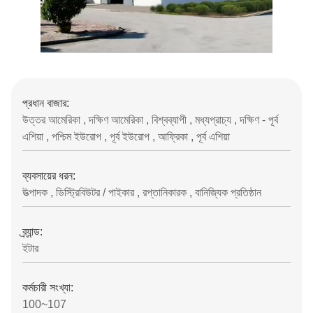
প্রধান বাজার:
উত্তর আমেরিকা , দক্ষিণ আমেরিকা , বিশ্বব্যাপী , মধ্যপ্রাচ্য , দক্ষিণ - পূর্ব
এশিয়া , পশ্চিম ইউরোপ , পূর্ব ইউরোপ , আফ্রিকা , পূর্ব এশিয়া
ব্যবসায়ের ধরন:
উত্পাদক , ডিস্ট্রিবিউটর / পাইকার , রপ্তানিকারক , বানিজ্যিক প্রতিষ্ঠান
ব্র্যান্ড:
ইটার
কর্মচারী সংখ্যা:
100~107