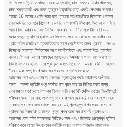
ইটেল হল গাড়ি উত্তোলন, ব্রেক ডিস্ক টার্ন, চাকা সমন্বয়, টায়ার পরিবর্তন,
চাকা সমন্বয়কারী এবং চাকা ব্যালেন্স ইত্যাদির জন্য একটি পেশাদার সংস্থা।
আমরা 10 বছরেরও বেশি সময় ধরে গ্যারেজ সরঞ্জামগুলিতে বিশেষজ্ঞ।আমরা
প্রোডাক্ট ইনোভেশনে বিশেষজ্ঞ।আমাদের পণ্যগুলি ইউরোপ, উত্তর ও দক্ষিণ
আমেরিকা, আফ্রিকা, অস্ট্রেলিয়া, মধ্যপ্রাচ্য, এশিয়া,এবং চীনের বিভিন্ন
অঞ্চলেনতুন সুযোগ ও চ্যালেঞ্জের দিকে তাকিয়ে আমরা আমাদের অঙ্গীকারের
প্রতি অটল রয়েছি যে 'ব্যবহারিকতার সাথে শ্রেষ্ঠত্বের জন্য প্রচেষ্টা,' দেশ ও
বিদেশের অন্যান্য নির্মাতাদের সাথে অংশীদারিত্ব এবং সহযোগিতা প্রসারিত
করার চেষ্টা করা. আমরা আমাদের গ্রাহকদের উচ্চমানের পণ্য এবং অসামান্য
বিক্রয়োত্তর সহায়তা দিয়ে পুরস্কৃত করতে নিবেদিত। আমাদের মিশন সহজঃ
"সর্বদা এবং সম্পূর্ণরূপে আমাদের গ্রাহকদের প্রতি নিবেদিত। "
আমাদের সেবা এবং গুণমানের ক্ষেত্রে শ্রেষ্ঠত্বের প্রতি আমাদের অঙ্গীকার
অটল। আমরা প্রতিটি পণ্য সর্বোচ্চ মান পূরণ করে তা নিশ্চিত করার জন্য
কেবলমাত্র সর্বোত্তম উপকরণ নির্বাচন করি।প্রতিটি মেশিন কঠোর প্রি-শিপমেন্ট
পরীক্ষার মধ্য দিয়ে যায়, এবং শুধুমাত্র যারা আমাদের কঠোর যোগ্যতা পাস হয়
সাবধানে প্যাকেজ এবং প্রেরণ করা হয়. এই পুঙ্খানুপুঙ্খ প্রক্রিয়া আমাদের
গ্রাহকদের নির্ভরযোগ্য,উদ্বেগ মুক্ত পণ্য আমাদের উত্সর্গের প্রমাণ এবং
আমাদের কোম্পানির সাফল্যের ভিত্তিগুণমান এবং পরিষেবার গুরুত্বপূর্ণ ভূমিকা
স্বীকার করে আমরা উৎপাদনের প্রতিটি পর্যায়ে ব্যাপক পরিদর্শন বাস্তবায়ন