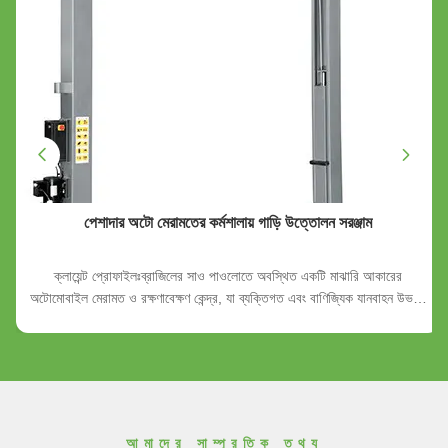
পেশাদার অটো মেরামতের কর্মশালায় গাড়ি উত্তোলন সরঞ্জাম
ক্লায়েন্ট প্রোফাইলঃব্রাজিলের সাও পাওলোতে অবস্থিত একটি মাঝারি আকারের
অটোমোবাইল মেরামত ও রক্ষণাবেক্ষণ কেন্দ্র, যা ব্যক্তিগত এবং বাণিজ্যিক যানবাহন উভয়ই
পরিবেশন করে। চ্যালেঞ্জঃক্লায়েন্টের একটি নির্ভরযোগ্য, space-efficient car lifting
solution to increase the productivity of their workshop while ...
আমাদের সাম্প্রতিক তথ্য