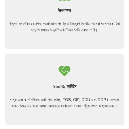
উৎপাদন
উন্নত স্বয়ংক্রিয় মেশিন, কঠোরভাবে প্রক্রিয়া নিয়ন্ত্রণ সিস্টেম. আমরা আপনার চাহিদা
ছাড়াও সমস্ত বৈদ্যুতিক টার্মিনাল তৈরি করতে পারি।
১০০% সার্ভিস
বাল্ক এবং কাস্টমাইজড ছোট প্যাকেজিং, FOB, CIF, DDU এবং DDP। আপনার
সকল উদ্বেগের জন্য আমরা আপনাকে সর্বোত্তম সমাধান খুঁজে পেতে সাহায্য করব।