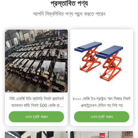
প্রস্তাবিত পণ্য
আপনি নিম্নলিখিত পণ্য পছন্দ করতে পারেন
নিউ এনার্জি ইভি ব্যাটারি লিফট প্ল্যাটফর্ম
৪০০০ কেজি ইন-গ্রাউন্ড স্মল সিজার লিফট
যানবাহন কাঁচি লিফট 500 কেজি বায়ু
এক্সটেন্ডেবল টেবিল সহ সিই সহ
অপারেশন দ্বারা
এখন চ্যাট করুন
এখন চ্যাট করুন