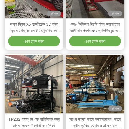
ভিডিও
ভিডিও
ডাবল স্ক্রিন X6 ইন্টেলিজেন্ট 3D হুইল
এক্স৬ ডিজিটাল থ্রিডি হুইল অ্যালাইনার
অ্যালাইনার, রিয়েল-টাইম ট্র্যাকিং সহ,
অটো সাসপেনশন এবং অ্যালাইনমেন্ট এবং
সর্বজনীন সামঞ্জস্যের জন্য
রেজল্যুশন প্রয়োজনীয়তা এবং সমাধান
এখন চ্যাট করুন
এখন চ্যাট করুন
ভিডিও
TP232 বাসস্থান এবং বাণিজ্যিক জন্য
চাপের মাত্রা সহজে সমন্বয়যোগ্য, সহজে
ডাবল লেভেল 2 পোস্ট কার লিফট
স্থানান্তরিত হওয়ার মতো কম-চাপ