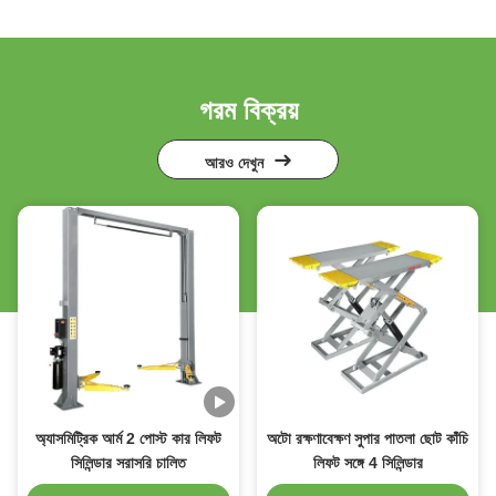
গরম বিক্রয়
আরও দেখুন
অ্যাসমিট্রিক আর্ম 2 পোস্ট কার লিফট
অটো রক্ষণাবেক্ষণ সুপার পাতলা ছোট কাঁচি
সিলিন্ডার সরাসরি চালিত
লিফট সঙ্গে 4 সিলিন্ডার