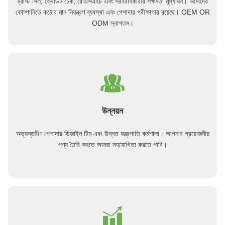
ট্রাস্ট সিল, ক্রেডিট চেক, রোএসএইচ এবং সরবরাহকারীর সক্ষমতা মূল্যায়ন। আমাদের
কোম্পানিতে কঠোর মান নিয়ন্ত্রণ ব্যবস্থা এবং পেশাদার পরীক্ষাগার রয়েছে। OEM OR
ODM স্বাগতম।
উন্নয়ন
অভ্যন্তরীণ পেশাদার ডিজাইন টিম এবং উন্নত যন্ত্রপাতি কর্মশালা। আপনার প্রয়োজনীয়
পণ্য তৈরি করতে আমরা সহযোগিতা করতে পারি।