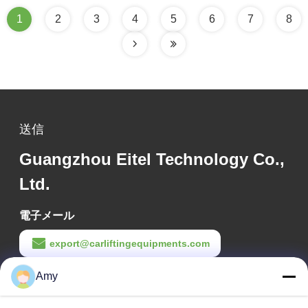
1
2
3
4
5
6
7
8
送信
Guangzhou Eitel Technology Co.,
Ltd.
電子メール
export@carliftingequipments.com
作業時間
Amy
09:00-18:00