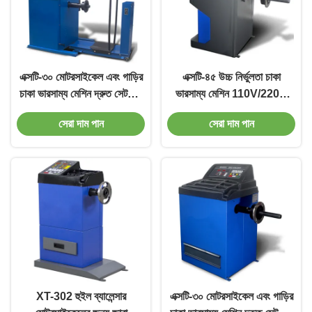
এক্সটি-৩০ মোটরসাইকেল এবং গাড়ির
এক্সটি-৪৫ উচ্চ নির্ভুলতা চাকা
চাকা ভারসাম্য মেশিন দ্রুত সেটআপ
ভারসাম্য মেশিন 110V/220V
সহ ৬-১৮ বার
অটোমোটিভ মেরামতের জন্য
সেরা দাম পান
সেরা দাম পান
XT-302 হুইল ব্যালেন্সার
এক্সটি-৩০ মোটরসাইকেল এবং গাড়ির