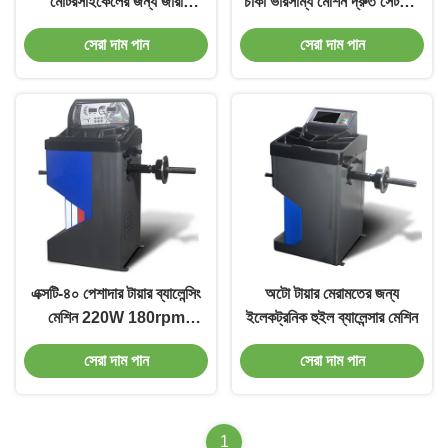
মোটরসাইকেলের জন্য জারা
চাকা ভারসাম্য মেশিন দ্রুত সেটআপ
প্রতিরোধী
সহ
সেরা দাম পান
সেরা দাম পান
এক্সটি-৪০ পেশাদার টায়ার ব্যালেন্সিং
অটো টায়ার মেরামতের জন্য
মেশিন 220W 180rpm
ইলেকট্রনিক হুইল ব্যালেন্সার মেশিন
কর্মশালার জন্য
সেরা দাম পান
সেরা দাম পান
1