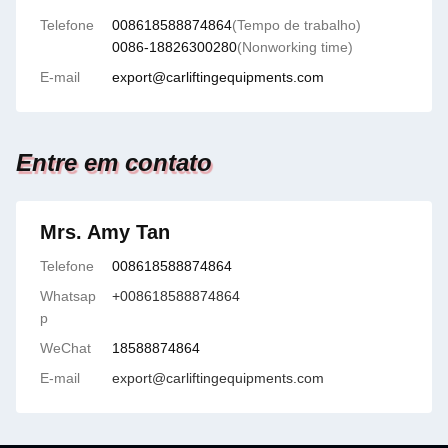
Telefone
008618588874864
(Tempo de trabalho)
0086-18826300280
(Nonworking time)
E-mail
export@carliftingequipments.com
Entre em contato
Mrs. Amy Tan
Telefone
008618588874864
Whatsap
+008618588874864
p
WeChat
18588874864
E-mail
export@carliftingequipments.com