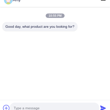
09:00-18:00
10:55 PM
우리 주소
Good day, what product are you looking for?
회사 주소
광저우 시, 하두 구 106번 국도
공장 주소
광저우 시, 하두 구 106번 국도
Tel
008618588874864
중국 좋은 품질 자동차 리프팅 장비 공급업체. 저작권 © -2026
Guangzhou Eitel Technology Co., Ltd. . 판권 소유.
개인 정보 정책
|
사이트맵