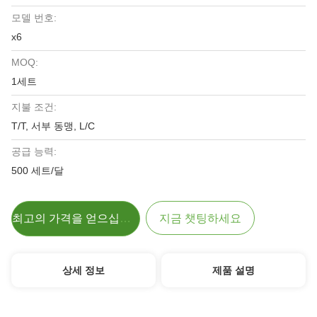
모델 번호:
x6
MOQ:
1세트
지불 조건:
T/T, 서부 동맹, L/C
공급 능력:
500 세트/달
최고의 가격을 얻으십시오
지금 챗팅하세요
상세 정보
제품 설명