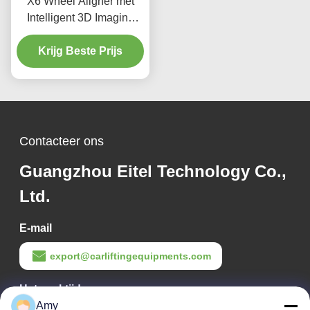
X6 Wheel Aligner met
Intelligent 3D Imaging
Double Screens en Real
Time Tracking voor de
Krijg Beste Prijs
nauwkeurigheid van de
uitlijning van de wielen
van het voertuig
Contacteer ons
Guangzhou Eitel Technology Co.,
Ltd.
E-mail
export@carliftingequipments.com
Het werktijd
Amy