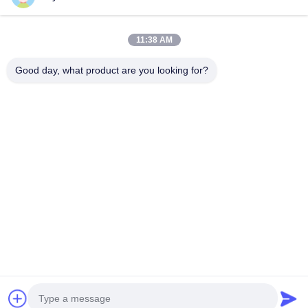
09:00-18:00
Ons adres
11:38 AM
Bedrijfsadres
Good day, what product are you looking for?
Nationale weg 106, Huadu-district, Guangzhou
Fabrieksadres
Nationale weg 106, Huadu-district, Guangzhou
Tel.
008618588874864
De Goede Kwaliteit van China Vervaardiging van elektrische
voertuigen Leverancier. Copyright © -2026 Guangzhou Eitel
Technology Co., Ltd. . Alle rechten voorbehoudena.
Privacybeleid
|
Sitemap