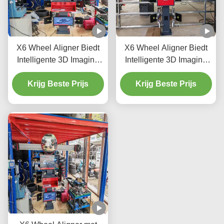
X6 Wheel Aligner Biedt
X6 Wheel Aligner Biedt
Intelligente 3D Imaging
Intelligente 3D Imaging
Dubbele Schermen en
Dubbele Schermen en
Real Time Tracking om
Krijg Beste Prijs
Real Time Tracking voor
Krijg Beste Prijs
de Wiel Alignment van
de prestaties van de
het Voertuig te verbeteren
wielen van het voertuig