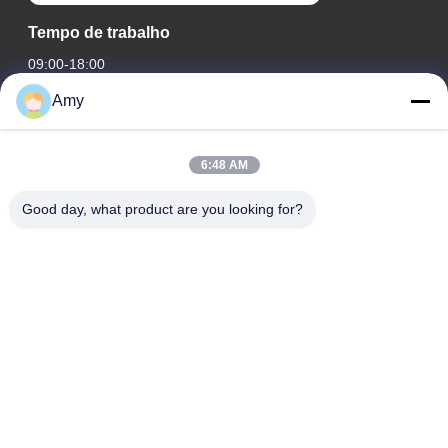
Tempo de trabalho
09:00-18:00
Amy
O nosso endereço
Endereço da empresa
6:48 AM
Estrada nacional 106, distrito de Huadu, cidade de
Guangzhou
Good day, what product are you looking for?
Endereço da Fábrica
Estrada nacional 106, distrito de Huadu, cidade de
Guangzhou
Telefone
008618588874864