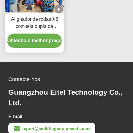
Alignador de rodas X6
com tela dupla de
imagem 3D inteligente e
Obtenha o melhor preço
rastreamento em tempo
real para precisão de
alinhamento das rodas do
veículo
Contacte-nos
Guangzhou Eitel Technology Co.,
Ltd.
E-mail
export@carliftingequipments.com