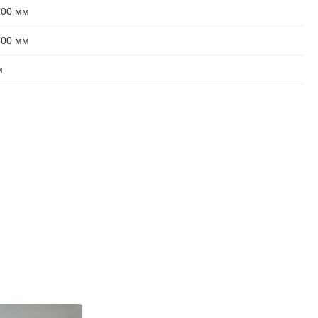
200 мм
700 мм
м