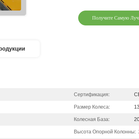
Получите Самую Лу
родукции
Сертификация:
C
Размер Колеса:
1
Колесная База:
2
Высота Опорной Колонны: