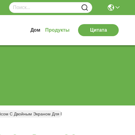
Дом
Продукты
Цитата
йсом С Двойным Экраном Для Повышения Точности Процессов Схо