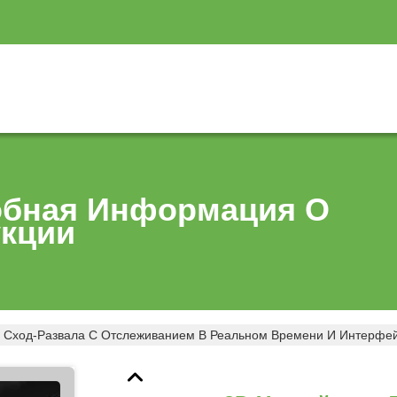
бная Информация О
кции
я Сход-Развала С Отслеживанием В Реальном Времени И Интерфе