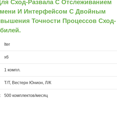
Для Сход-Развала С Отслеживанием
емени И Интерфейсом С Двойным
вышения Точности Процессов Сход-
билей.
Iter
х6
1 компл.
Т/Т, Вестерн Юнион, Л/К
:
500 комплектов/месяц