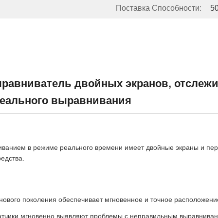
Поставка Способности:
5
равниватель двойных экранов, отслежи
деального выравнивания
иванием в режиме реального времени имеет двойные экраны и пер
редства.
ового поколения обеспечивает мгновенное и точное расположени
датчики мгновенно выявляют проблемы с неправильным выравнива