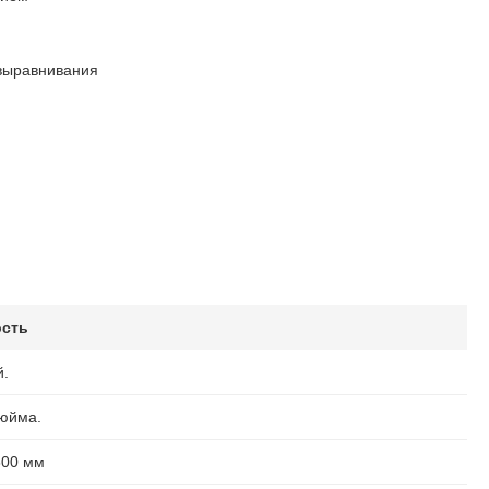
 выравнивания
сть
й.
дюйма.
800 мм