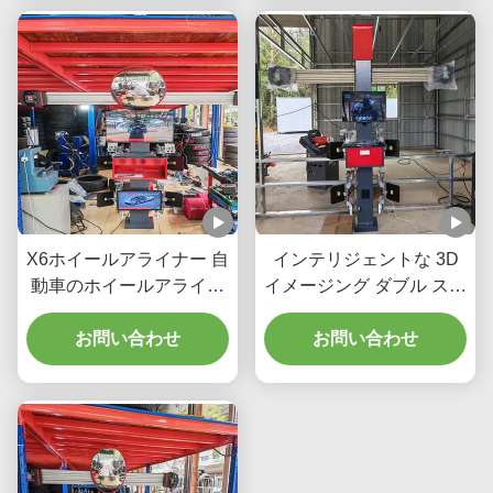
X6ホイールアライナー 自
インテリジェントな 3D
動車のホイールアライナ
イメージング ダブル スク
メントを向上させるイン
リーンと車両ホイール ア
テリジェント3Dイメージ
お問い合わせ
ライメント パフォーマン
お問い合わせ
ング・ダブルスクリーン
スのリアルタイム トラッ
とリアルタイム追跡
キングを提供する X6 ホ
イール アライナー