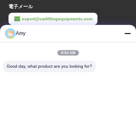
電子メール
export@carliftingequipments.com
作業時間
Amy
09:00-18:00
9:54 AM
住所
Good day, what product are you looking for?
会社の住所
106国道 広州市 黄道区
工場の住所
106国道 広州市 黄道区
Tel
008618588874864