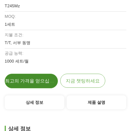
T245Mz
MOQ:
1세트
지불 조건:
T/T, 서부 동맹
공급 능력:
1000 세트/월
최고의 가격을 얻으십시오
지금 챗팅하세요
상세 정보
제품 설명
상세 정보