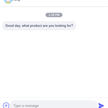
09:00-18:00
1:39 PM
우리 주소
Good day, what product are you looking for?
회사 주소
광저우 시, 하두 구 106번 국도
공장 주소
광저우 시, 하두 구 106번 국도
Tel
008618588874864
중국 좋은 품질 자동차 리프팅 장비 공급업체. 저작권 © -2026
Guangzhou Eitel Technology Co., Ltd. . 판권 소유.
개인 정보 정책
|
사이트맵