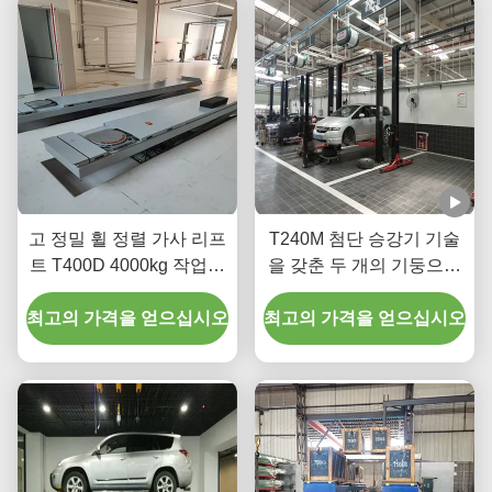
고 정밀 휠 정렬 가사 리프
T240M 첨단 승강기 기술
트 T400D 4000kg 작업실
을 갖춘 두 개의 기둥으로
용량
된 갱트리 자동차 승강장
최고의 가격을 얻으십시오
최고의 가격을 얻으십시오
치