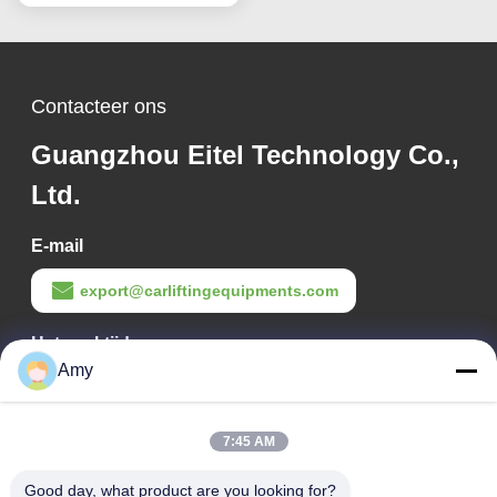
Contacteer ons
Guangzhou Eitel Technology Co.,
Ltd.
E-mail
export@carliftingequipments.com
Het werktijd
Amy
09:00-18:00
Ons adres
7:45 AM
Bedrijfsadres
Good day, what product are you looking for?