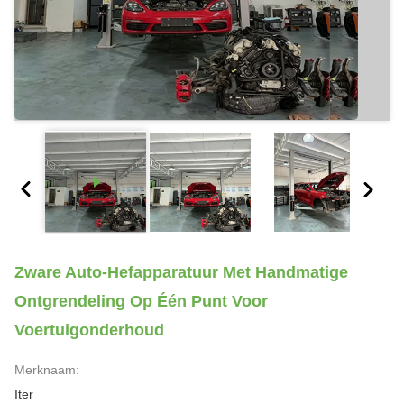
Zware Auto-Hefapparatuur Met Handmatige
Ontgrendeling Op Één Punt Voor
Voertuigonderhoud
Merknaam:
Iter