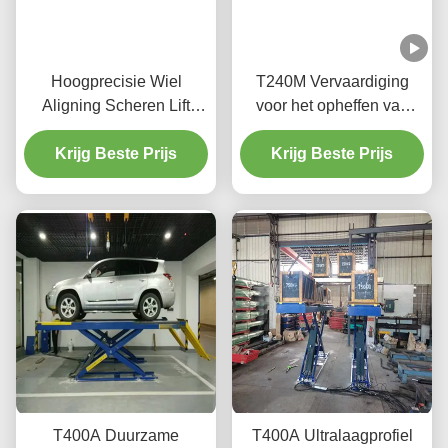
Hoogprecisie Wiel
T240M Vervaardiging
Aligning Scheren Lift
voor het opheffen van
T400D 4000kg Capaciteit
voertuigen met twee
Krijg Beste Prijs
voor workshops
pootjes voor het opheffen
Krijg Beste Prijs
met een geavanceerde
opheffingstechnologie
T400A Duurzame
T400A Ultralaagprofiel