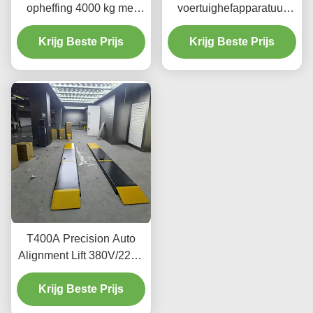
opheffing 4000 kg met
voertuighefapparatuur
gladde opheffing
voor uitlijning en
Krijg Beste Prijs
Krijg Beste Prijs
onderhoud
T400A Precision Auto
Alignment Lift 380V/220V
met laag profielontwerp
Krijg Beste Prijs