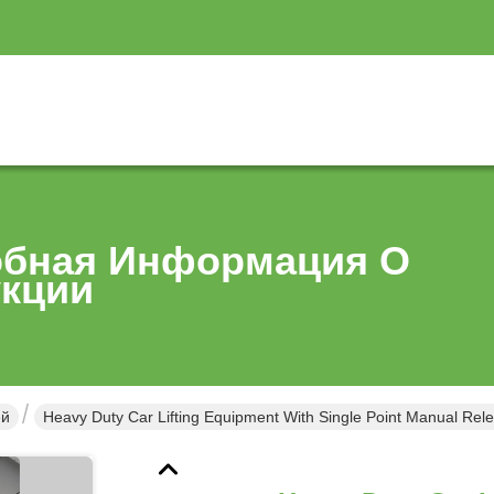
бная Информация О
кции
ей
Heavy Duty Car Lifting Equipment With Single Point Manual Rele