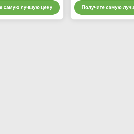
и технологиями подъема
подъемом
е самую лучшую цену
Получите самую луч