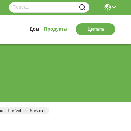
Дом
Продукты
Цитата
ase For Vehicle Servicing