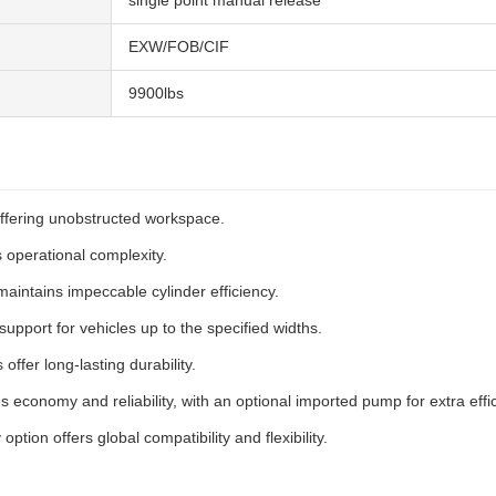
single point manual release
EXW/FOB/CIF
9900lbs
offering unobstructed workspace.
 operational complexity.
aintains impeccable cylinder efficiency.
upport for vehicles up to the specified widths.
ffer long-lasting durability.
s economy and reliability, with an optional imported pump for extra effi
ption offers global compatibility and flexibility.