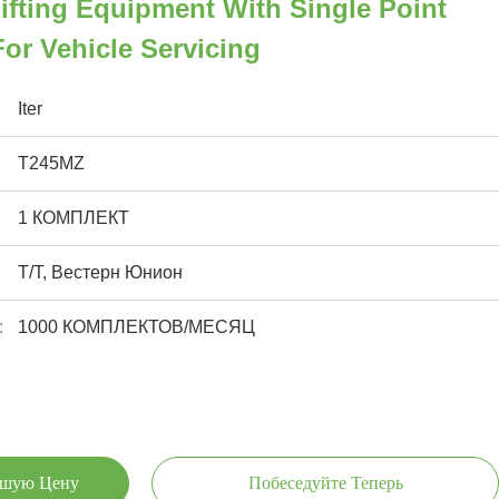
ifting Equipment With Single Point
or Vehicle Servicing
Iter
T245MZ
1 КОМПЛЕКТ
Т/Т, Вестерн Юнион
:
1000 КОМПЛЕКТОВ/МЕСЯЦ
чшую Цену
Побеседуйте Теперь