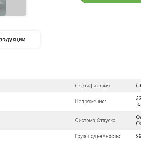
родукции
Сертификация:
C
2
Напряжение:
З
О
Система Отпуска:
О
Грузоподъемность:
9