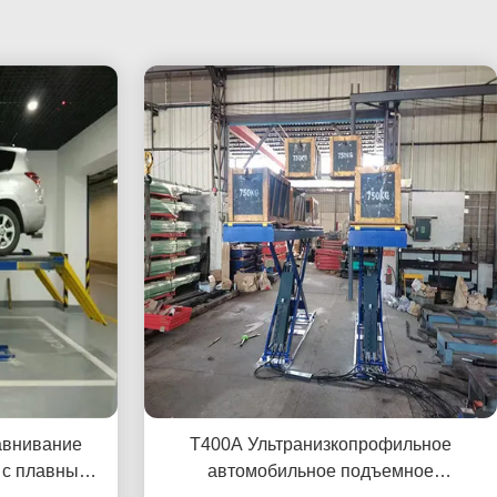
авнивание
T400A Ультранизкопрофильное
 с плавным
автомобильное подъемное