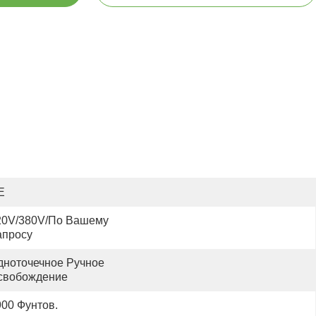
E
20V/380V/по Вашему 
апросу
дноточечное Ручное 
свобождение
900 Фунтов.