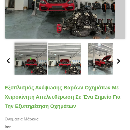
Εξοπλισμός Ανύψωσης Βαρέων Οχημάτων Με
Χειροκίνητη Απελευθέρωση Σε Ένα Σημείο Για
Την Εξυπηρέτηση Οχημάτων
Ονομασία Μάρκας:
Iter