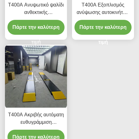
Τ400Α Ανυψωτικό ψαλίδι
Τ400Α Εξοπλισμός
ανθεκτικής
ανύψωσης αυτοκινήτων
ευθυγράμμισης 4000kg
με πολύ χαμηλό προφίλ
Πάρτε την καλύτερη
με ομαλή ανύψωση
Πάρτε την καλύτερη
για ευθυγράμμιση και
συντήρηση
τιμή
τιμή
T400A Ακριβής αυτόματη
ευθυγράμμιση
ανελκυστήρα 380V/220V
Πάρτε την καλύτερη
με χαμηλό προφίλ