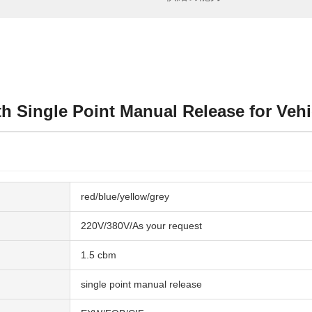
h Single Point Manual Release for Vehi
red/blue/yellow/grey
220V/380V/As your request
1.5 cbm
single point manual release