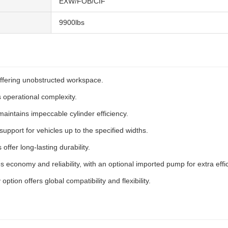
EXW/FOB/CIF
9900lbs
offering unobstructed workspace.
 operational complexity.
aintains impeccable cylinder efficiency.
upport for vehicles up to the specified widths.
ffer long-lasting durability.
s economy and reliability, with an optional imported pump for extra effi
ption offers global compatibility and flexibility.