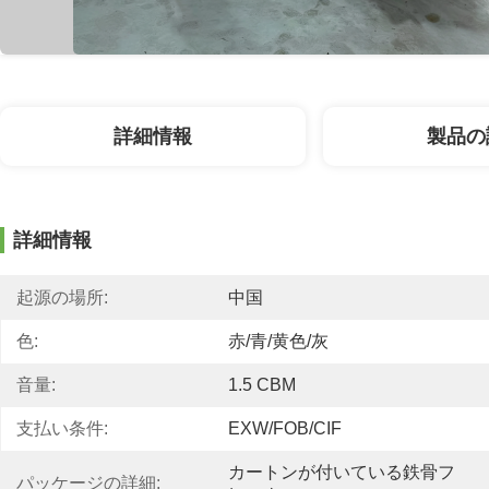
詳細情報
製品の
詳細情報
起源の場所:
中国
色:
赤/青/黄色/灰
音量:
1.5 CBM
支払い条件:
EXW/FOB/CIF
カートンが付いている鉄骨フ
パッケージの詳細: