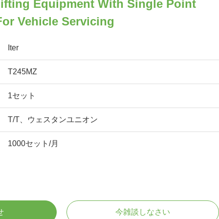
ifting Equipment With Single Point
or Vehicle Servicing
Iter
T245MZ
1セット
T/T、ウェスタンユニオン
1000セット/月
せ
今雑談しなさい