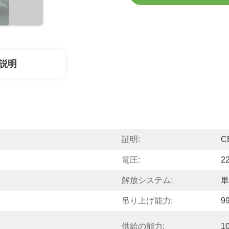
説明
証明:
C
電圧:
2
解放システム:
単
吊り上げ能力:
9
供給の能力:
1