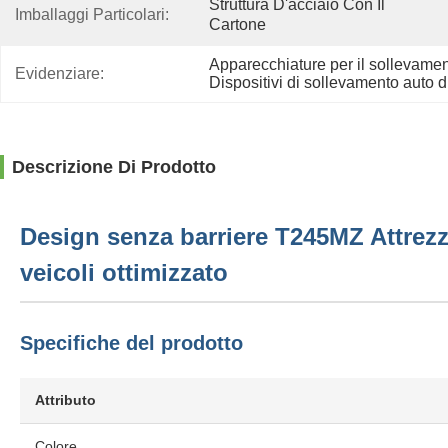
Struttura D'acciaio Con Il 
Imballaggi Particolari:
Cartone
Apparecchiature per il sollevament
Evidenziare:
Dispositivi di sollevamento auto d
Descrizione Di Prodotto
Design senza barriere T245MZ Attrezza
veicoli ottimizzato
Specifiche del prodotto
Attributo
Colore