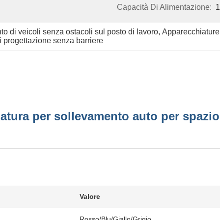
Capacità Di Alimentazione:
1
o di veicoli senza ostacoli sul posto di lavoro
, 
Apparecchiature d
i progettazione senza barriere
tura per sollevamento auto per spazio 
Valore
Rosso/Blu/Giallo/Grigio