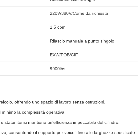
220V/380V/Come da richiesta
1.5 cbm
Rilascio manuale a punto singolo
EXW/FOB/CIF
9900lbs
 veicolo, offrendo uno spazio di lavoro senza ostruzioni.
al minimo la complessità operativa.
 e statunitensi mantiene un'efficienza impeccabile del cilindro.
vo, consentendo il supporto per veicoli fino alle larghezze specificate.