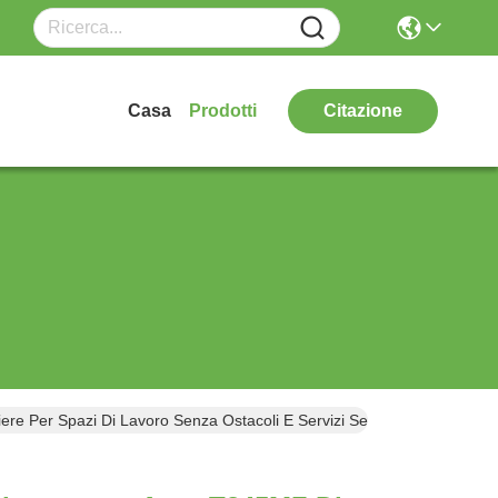
Casa
Prodotti
Citazione
re Per Spazi Di Lavoro Senza Ostacoli E Servizi Semplificati Dei Veico