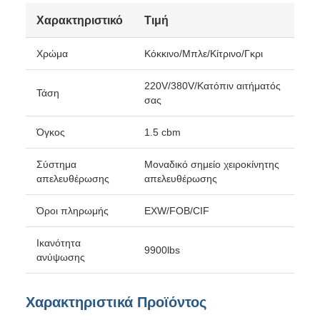
Χαρακτηριστικό
Τιμή
Χρώμα
Κόκκινο/Μπλε/Κίτρινο/Γκρι
220V/380V/Κατόπιν αιτήματός
Τάση
σας
Όγκος
1.5 cbm
Σύστημα
Μοναδικό σημείο χειροκίνητης
απελευθέρωσης
απελευθέρωσης
Όροι πληρωμής
EXW/FOB/CIF
Ικανότητα
9900lbs
ανύψωσης
Χαρακτηριστικά Προϊόντος