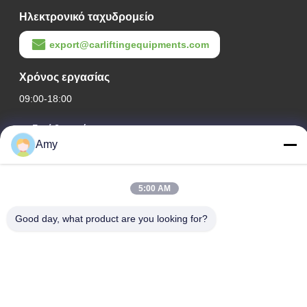
Ηλεκτρονικό ταχυδρομείο
export@carliftingequipments.com
Χρόνος εργασίας
09:00-18:00
Η διεύθυνσή μας
Amy
Διεύθυνση Εταιρείας
Εθνικός δρόμος 106, συνοικία Huadu, πόλη Guangzhou
5:00 AM
Διεύθυνση Εργοστασίου
Good day, what product are you looking for?
Εθνικός δρόμος 106, συνοικία Huadu, πόλη Guangzhou
Τηλ.
008618588874864