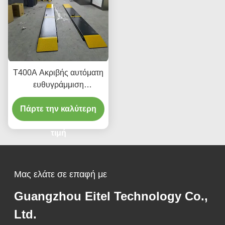
T400A Ακριβής αυτόματη
ευθυγράμμιση
ανελκυστήρα 380V/220V
Πάρτε την καλύτερη
με χαμηλό προφίλ
σχεδιασμό
τιμή
Μας ελάτε σε επαφή με
Guangzhou Eitel Technology Co.,
Ltd.