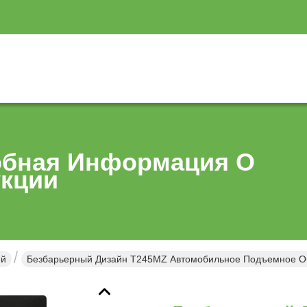
бная Информация О
кции
ей
Безбарьерный Дизайн T245MZ Автомобильное Подъемное Об