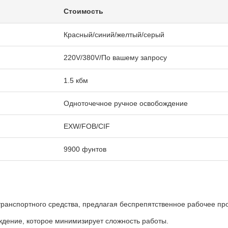
Стоимость
Красный/синий/желтый/серый
220V/380V/По вашему запросу
1.5 кбм
Одноточечное ручное освобождение
EXW/FOB/CIF
9900 фунтов
ранспортного средства, предлагая беспрепятственное рабочее про
ждение, которое минимизирует сложность работы.