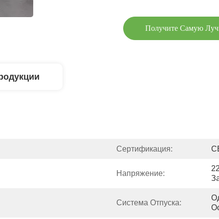
Получите Самую Лу
родукции
Сертификация:
C
2
Напряжение:
З
О
Система Отпуска:
О