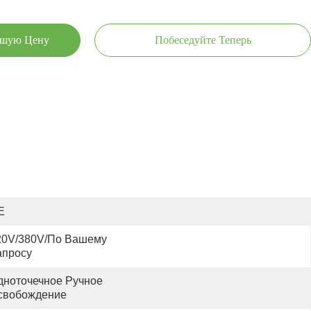
чшую Цену
Побеседуйте Теперь
E
20V/380V/по Вашему 
апросу
дноточечное Ручное 
свобождение