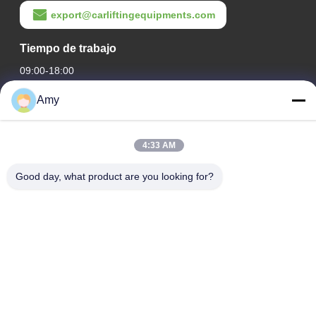
export@carliftingequipments.com
Tiempo de trabajo
09:00-18:00
Amy
Nuestra dirección
Dirección de la empresa
4:33 AM
Ruta nacional 106, distrito de Huadu, ciudad de Guangzhou
Dirección de la fábrica
Good day, what product are you looking for?
Ruta nacional 106, distrito de Huadu, ciudad de Guangzhou
Teléfono
008618588874864