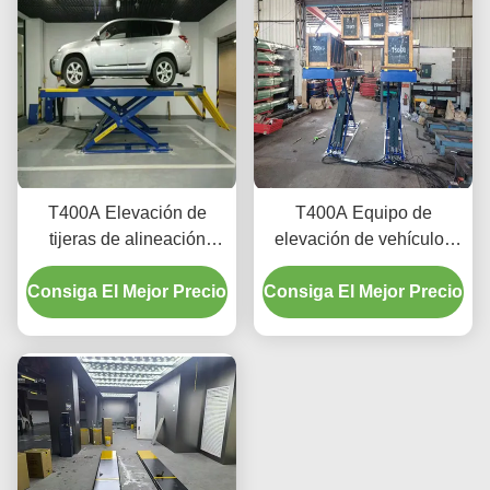
T400A Elevación de
T400A Equipo de
tijeras de alineación
elevación de vehículos
duradera 4000 kg con
de perfil ultra bajo para la
Consiga El Mejor Precio
elevación suave
Consiga El Mejor Precio
alineación y el
mantenimiento