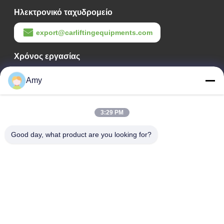
Ηλεκτρονικό ταχυδρομείο
export@carliftingequipments.com
Χρόνος εργασίας
09:00-18:00
Amy
Η διεύθυνσή μας
Διεύθυνση Εταιρείας
3:29 PM
Εθνικός δρόμος 106, συνοικία Huadu, πόλη Guangzhou
Good day, what product are you looking for?
Διεύθυνση Εργοστασίου
Εθνικός δρόμος 106, συνοικία Huadu, πόλη Guangzhou
Τηλ.
008618588874864