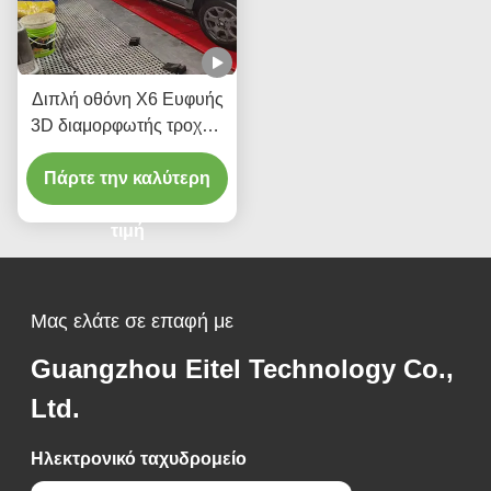
Διπλή οθόνη X6 Ευφυής
3D διαμορφωτής τροχών
με παρακολούθηση σε
πραγματικό χρόνο για
Πάρτε την καλύτερη
καθολική συμβατότητα
τιμή
Μας ελάτε σε επαφή με
Guangzhou Eitel Technology Co.,
Ltd.
Ηλεκτρονικό ταχυδρομείο