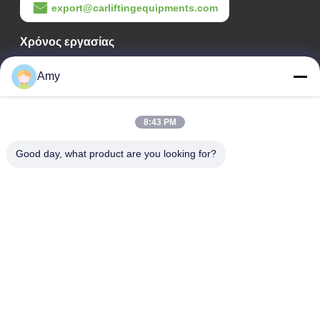
export@carliftingequipments.com
Χρόνος εργασίας
09:00-18:00
Amy
Η διεύθυνσή μας
Διεύθυνση Εταιρείας
8:43 PM
Εθνικός δρόμος 106, συνοικία Huadu, πόλη Guangzhou
Good day, what product are you looking for?
Διεύθυνση Εργοστασίου
Εθνικός δρόμος 106, συνοικία Huadu, πόλη Guangzhou
Τηλ.
008618588874864