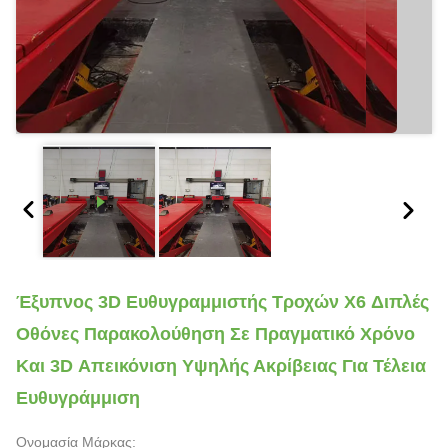
Έξυπνος 3D Ευθυγραμμιστής Τροχών X6 Διπλές
Οθόνες Παρακολούθηση Σε Πραγματικό Χρόνο
Και 3D Απεικόνιση Υψηλής Ακρίβειας Για Τέλεια
Ευθυγράμμιση
Ονομασία Μάρκας: