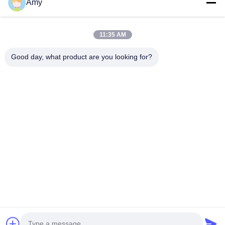
Amy
09:00-18:00
Ons adres
11:35 AM
Bedrijfsadres
Good day, what product are you looking for?
Nationale weg 106, Huadu-district, Guangzhou
Fabrieksadres
Nationale weg 106, Huadu-district, Guangzhou
Tel.
008618588874864
De Goede Kwaliteit van China Vervaardiging van elektrische
voertuigen Leverancier. Copyright © -2026 Guangzhou Eitel
Technology Co., Ltd. . Alle rechten voorbehoudena.
Privacybeleid
|
Sitemap