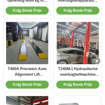
opheffing 4000 kg met
voertuighefapparatuur
gladde opheffing
voor uitlijning en
Krijg Beste Prijs
Krijg Beste Prijs
onderhoud
T400A Precision Auto
T240M-1 Hydraulische
Alignment Lift
voertuighefmachine
380V/220V met laag
8800lbs met
Krijg Beste Prijs
Krijg Beste Prijs
profielontwerp
geavanceerde
veiligheidskenmerken