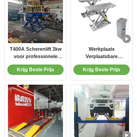
T400A Scherenlift 3kw
Werkplaats
voor professionele
Verplaatsbare
wiellaanpassingswinkels
voertuighefmachine met
Krijg Beste Prijs
Krijg Beste Prijs
een hoogte van
minimaal 110 mm