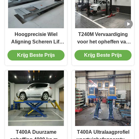
Hoogprecisie Wiel
T240M Vervaardiging
Aligning Scheren Lift
voor het opheffen van
T400D 4000kg
voertuigen met twee
Krijg Beste Prijs
Krijg Beste Prijs
Capaciteit voor
pootjes voor het
workshops
opheffen met een
geavanceerde
opheffingstechnologie
T400A Duurzame
T400A Ultralaagprofiel