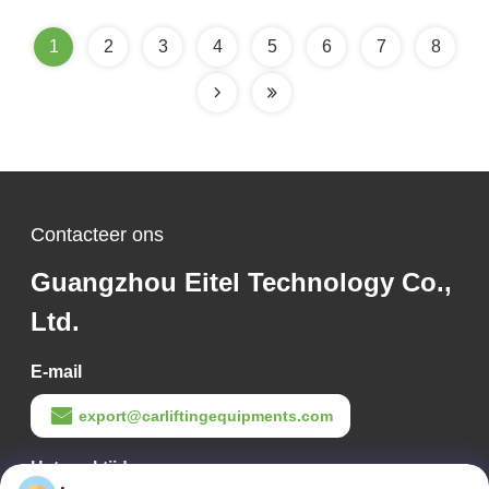
1
2
3
4
5
6
7
8
Contacteer ons
Guangzhou Eitel Technology Co.,
Ltd.
E-mail
export@carliftingequipments.com
Het werktijd